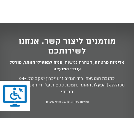
מוזמנים ליצור קשר. אנחנו
לשירותכם
מדיניות פרטיות
,
הצהרת נגישות
,
פניה למפעילי האתר
,
פורטל
עובדי המועצה
כתובת המועצה: רח' הנדיב 11א זכרון יעקב טל.
04-
6297100
| הפעלת האתר נתמכת כספית על ידי המשרד לשוויון
חברתי
צלמים: לירון גורפינקל ורועי שימרון