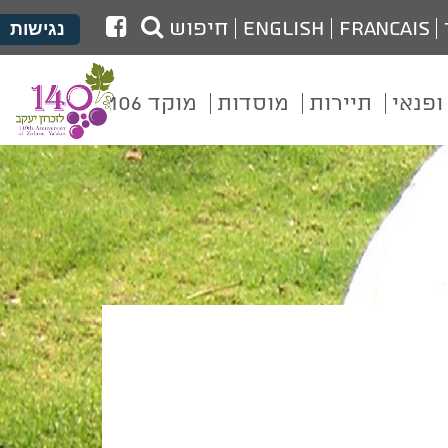
לעמוד
Francais
English
חיפוש
נגישות
הפייסבוק
של
ופנאי
תיירות
מוסדות
מוקד 106
מועצת
זכרון
יעקב