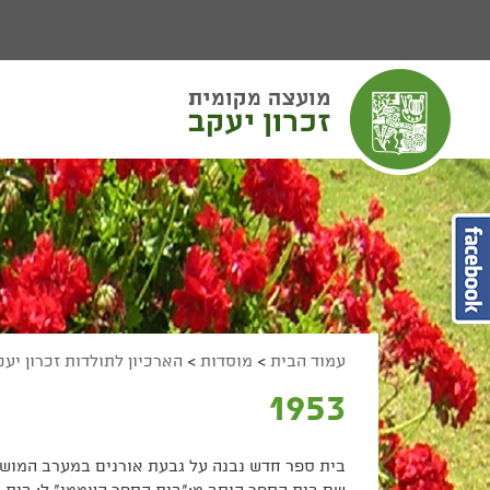
יפוש
חיפוש
מעבר לתוכן העמוד
מעבר לתפריט ראשי
הגדל גודל פונט
הקטן גודל פונט
מצב ניגודיות גבוהה
מצב ניגודיות נמוכה
הצג קישורים
הצהרת נגישות
עמוד הבית
>
מוסדות
>
הארכיון לתולדות זכרון יע
1953
בית ספר חדש נבנה על גבעת אורנים במערב המוש