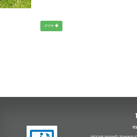
חזרה
צה