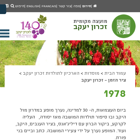
יפוש
חיפוש
עמוד
לעמ
חירום
מפה
צור קשר
Francais
English
חיפוש
מעבר לתוכן העמוד
הבית
הפיי
מעבר לתפריט ראשי
של
הגדל גודל פונט
מוע
זכרו
הקטן גודל פונט
יעק
מצב ניגודיות גבוהה
פתי
מצב ניגודיות נמוכה
תפר
הצג קישורים
הצהרת נגישות
ניי
עמוד הבית
>
מוסדות
>
הארכיון לתולדות זכרון יעקב
>
ציר הזמן - זכרון יעקב
1978
ביום העצמאות, ה- 30 למדינה, נערך מופע במדרון מול
היקב ובו סיפור תולדות המושבה מאז יסודה, העליה
לקרקע, ביקור הברון עם דיליג'אנס, בציר הענבים, היקב,
ועוד. המופע נערך על ידי צעירי המושבה. כתב וביים בני
פורת.