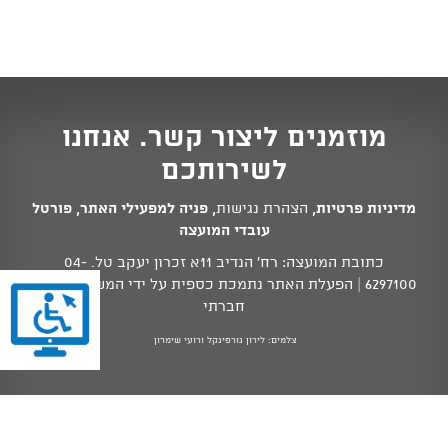
מוזמנים ליצור קשר. אנחנו
לשירותכם
מדיניות פרטיות
,
הצהרת נגישות
,
פניה למפעילי האתר
,
פורטל
עובדי המועצה
כתובת המועצה: רח' הנדיב 11א זכרון יעקב טל.
04-
6297100
| הפעלת האתר נתמכת כספית על ידי המשרד לשוויון
חברתי
צלמים: לירון גורפינקל ורועי שימרון