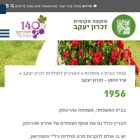
יפוש
חיפוש
עמוד
לעמ
חירום
מפה
צור קשר
Francais
English
חיפוש
מעבר לתוכן העמוד
הבית
הפיי
מעבר לתפריט ראשי
של
הגדל גודל פונט
מוע
זכרו
הקטן גודל פונט
יעק
מצב ניגודיות גבוהה
פתי
מצב ניגודיות נמוכה
תפר
הצג קישורים
הצהרת נגישות
ניי
עמוד הבית
>
מוסדות
>
הארכיון לתולדות זכרון יעקב
>
ציר הזמן - זכרון יעקב
1956
בבית המשפחה, משפחת אהרונסון.
הבניין כולל גם את אוסף הצמחים של אהרון אהרנסון,
יש בו אולם להקרנת סרט תולדות ניל"י והמוזיאון,