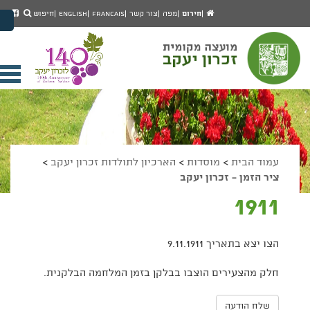
יפוש
חיפוש
עמוד
לעמ
חירום
מפה
צור קשר
Francais
English
חיפוש
מעבר לתוכן העמוד
הבית
הפיי
מעבר לתפריט ראשי
של
הגדל גודל פונט
מוע
זכרו
הקטן גודל פונט
יעק
מצב ניגודיות גבוהה
פתי
מצב ניגודיות נמוכה
תפר
הצג קישורים
הצהרת נגישות
ניי
עמוד הבית
>
מוסדות
>
הארכיון לתולדות זכרון יעקב
>
ציר הזמן - זכרון יעקב
1911
הצו יצא בתאריך 9.11.1911
חלק מהצעירים הוצבו בבלקן בזמן המלחמה הבלקנית.
שלח הודעה