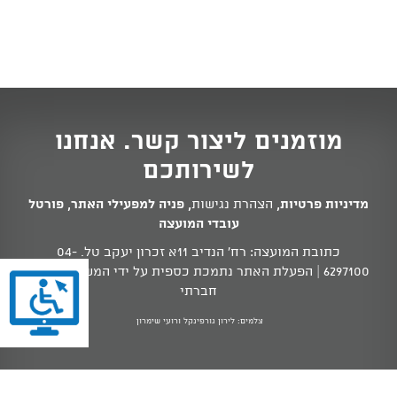
מוזמנים ליצור קשר. אנחנו
לשירותכם
מדיניות פרטיות
,
הצהרת נגישות
,
פניה למפעילי האתר
,
פורטל
עובדי המועצה
כתובת המועצה: רח' הנדיב 11א זכרון יעקב טל.
04-
6297100
| הפעלת האתר נתמכת כספית על ידי המשרד לשוויון
חברתי
צלמים: לירון גורפינקל ורועי שימרון