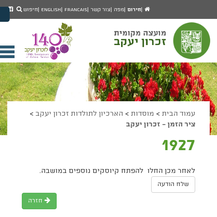
יפוש
חיפוש
עמוד
לעמ
חירום
מפה
צור קשר
Francais
English
חיפוש
מעבר לתוכן העמוד
הבית
הפיי
מעבר לתפריט ראשי
של
הגדל גודל פונט
מוע
זכרו
הקטן גודל פונט
יעק
מצב ניגודיות גבוהה
פתי
מצב ניגודיות נמוכה
תפר
הצג קישורים
הצהרת נגישות
ניי
עמוד הבית
>
מוסדות
>
הארכיון לתולדות זכרון יעקב
>
ציר הזמן - זכרון יעקב
1927
לאחר מכן החלו להפתח קיוסקים נוספים במושבה.
שלח הודעה
חזרה