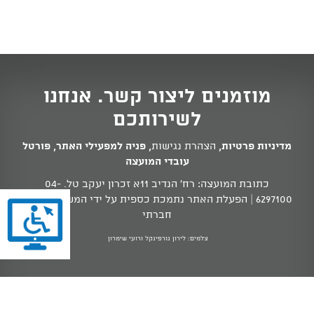
מוזמנים ליצור קשר. אנחנו
לשירותכם
מדיניות פרטיות
,
הצהרת נגישות
,
פניה למפעילי האתר
,
פורטל
עובדי המועצה
כתובת המועצה: רח' הנדיב 11א זכרון יעקב טל.
04-
6297100
| הפעלת האתר נתמכת כספית על ידי המשרד לשוויון
חברתי
צלמים: לירון גורפינקל ורועי שימרון