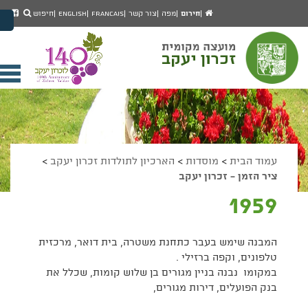
יפוש
חיפוש
עמוד
לעמ
חירום
מפה
צור קשר
Francais
English
חיפוש
מעבר לתוכן העמוד
הבית
הפיי
מעבר לתפריט ראשי
של
הגדל גודל פונט
מוע
זכרו
הקטן גודל פונט
יעק
מצב ניגודיות גבוהה
פתי
מצב ניגודיות נמוכה
תפר
הצג קישורים
הצהרת נגישות
ניי
עמוד הבית
>
מוסדות
>
הארכיון לתולדות זכרון יעקב
>
ציר הזמן - זכרון יעקב
1959
המבנה שימש בעבר כתחנת משטרה, בית דואר, מרכזית
טלפונים, וקפה ברזילי .
במקומו נבנה בניין מגורים בן שלוש קומות, שכלל את
בנק הפועלים, דירות מגורים,