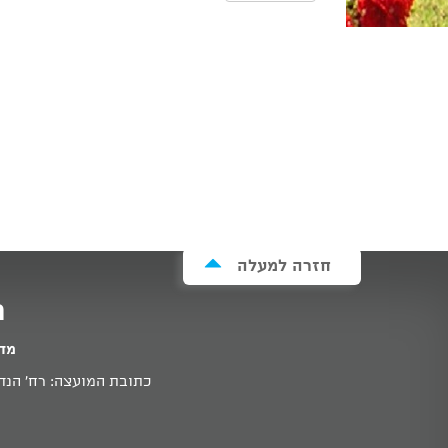
חזרה למעלה
מ
מדי
כתובת המועצה: רח' הנדיב 11א זכרון יעקב