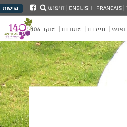
לעמוד
Francais
English
חיפוש
נגישות
הפייסבוק
של
ופנאי
תיירות
מוסדות
מוקד 106
מועצת
זכרון
יעקב