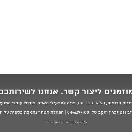
וזמנים ליצור קשר. אנחנו לשירותכם
ניות פרטיות
,
הצהרת נגישות
,
פניה למפעילי האתר
,
פורטל עובדי המוע
 טל.
04-6297100
| הפעלת האתר נתמכת כספית על ידי
צלמים: לירון גורפינקל ורועי שימרון