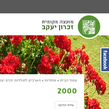
יפוש
חיפוש
מעבר לתוכן העמוד
מעבר לתפריט ראשי
הגדל גודל פונט
הקטן גודל פונט
מצב ניגודיות גבוהה
מצב ניגודיות נמוכה
הצג קישורים
הצהרת נגישות
עמוד הבית
>
מוסדות
>
הארכיון לתולדות זכרון יע
2000
שלח הודעה