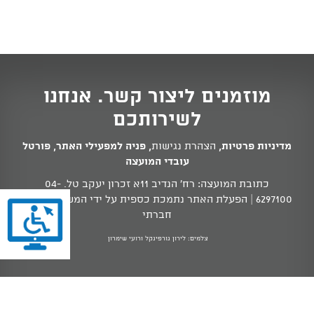
מוזמנים ליצור קשר. אנחנו
לשירותכם
מדיניות פרטיות
,
הצהרת נגישות
,
פניה למפעילי האתר
,
פורטל
עובדי המועצה
כתובת המועצה: רח' הנדיב 11א זכרון יעקב טל.
04-
6297100
| הפעלת האתר נתמכת כספית על ידי המשרד לשוויון
חברתי
צלמים: לירון גורפינקל ורועי שימרון