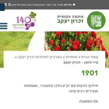
יפוש
חיפוש
עמוד
לעמ
חירום
מפה
צור קשר
Francais
English
חיפוש
מעבר לתוכן העמוד
הבית
הפיי
מעבר לתפריט ראשי
של
הגדל גודל פונט
מוע
זכרו
הקטן גודל פונט
יעק
מצב ניגודיות גבוהה
פתי
מצב ניגודיות נמוכה
תפר
הצג קישורים
הצהרת נגישות
ניי
עמוד הבית
>
מוסדות
>
הארכיון לתולדות זכרון יעקב
>
ציר הזמן - זכרון יעקב
1901
חילוקי הדעות עם יק"א הלכו והתגברו , משפחות
וצעירים רבים עזבו
את המושבה.