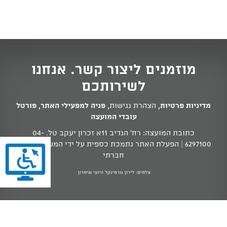
מוזמנים ליצור קשר. אנחנו
לשירותכם
מדיניות פרטיות
,
הצהרת נגישות
,
פניה למפעילי האתר
,
פורטל
עובדי המועצה
כתובת המועצה: רח' הנדיב 11א זכרון יעקב טל.
04-
6297100
| הפעלת האתר נתמכת כספית על ידי המשרד לשוויון
חברתי
צלמים: לירון גורפינקל ורועי שימרון