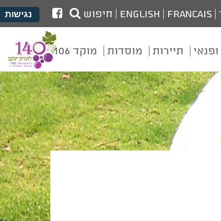
לעמוד
Francais
English
חיפוש
נגישות
הפייסבוק
של
ופנאי
תיירות
מוסדות
מוקד 106
מועצת
זכרון
יעקב