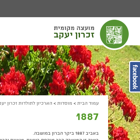
יפוש
חיפוש
מעבר לתוכן העמוד
מעבר לתפריט ראשי
הגדל גודל פונט
הקטן גודל פונט
מצב ניגודיות גבוהה
מצב ניגודיות נמוכה
הצג קישורים
הצהרת נגישות
עמוד הבית
>
מוסדות
>
הארכיון לתולדות זכרון יע
1887
באביב 1887 ביקר הברון במושבה.