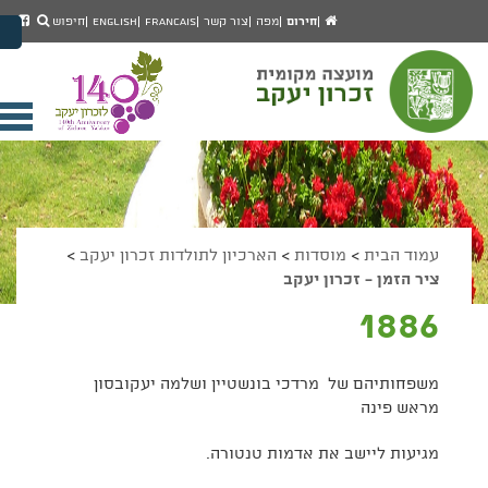
יפוש
חיפוש
עמוד
לעמ
חירום
מפה
צור קשר
Francais
English
חיפוש
מעבר לתוכן העמוד
הבית
הפיי
מעבר לתפריט ראשי
של
הגדל גודל פונט
מוע
זכרו
הקטן גודל פונט
יעק
מצב ניגודיות גבוהה
פתי
מצב ניגודיות נמוכה
תפר
הצג קישורים
הצהרת נגישות
ניי
עמוד הבית
>
מוסדות
>
הארכיון לתולדות זכרון יעקב
>
ציר הזמן - זכרון יעקב
1886
משפחותיהם של מרדכי בונשטיין ושלמה יעקובסון
מראש פינה
מגיעות ליישב את אדמות טנטורה.