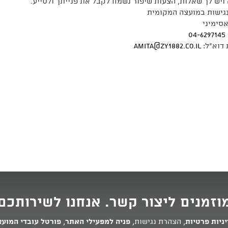
ויש לך שאלות, הצעות שיפור נשמח לקבל את פנייתך ולסייע.
גישות במועצה המקומית
סימיני
04-6297145
דוא"ל:
amita@zy1882.co.il
וזמנים ליצור קשר. אנחנו לשירותכם
ניות פרטיות
,
הצהרת נגישות
,
פניה למפעילי האתר
,
פורטל עובדי המוע