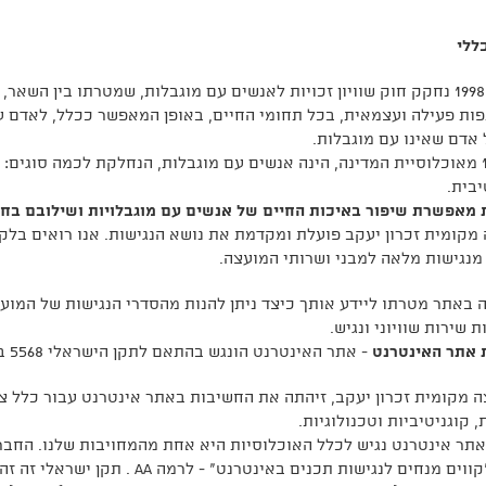
ללי
בשנת 1998 נחקק חוק שוויון זכויות לאנשים עם מוגבלות, שמטרתו בין ה
ת פעילה ועצמאית, בכל תחומי החיים, באופן המאפשר ככלל, לאדם עם
 אדם שאינו עם מוגבלות.
כ- 18% מאוכלוסיית המדינה, הינה אנשים עם מוגבלות, הנחלקת לכמה סוגים:
יבית.
 מאפשרת שיפור באיכות החיים של אנשים עם מוגבלויות ושילובם בחבר
מקומית זכרון יעקב פועלת ומקדמת את נושא הנגישות. אנו רואים בלקו
מנגישות מלאה למבני ושרותי המועצה.
 באתר מטרתו ליידע אותך כיצד ניתן להנות מהסדרי הנגישות של המוע
ת שירות שוויוני ונגיש.
 אתר האינטרנט
- אתר האינטרנט הונגש בהתאם לתקן הישראלי 5568 ברמת הנגשה AA.
 מקומית זכרון יעקב, זיהתה את החשיבות באתר אינטרנט עבור כלל צי
, קוגניטיביות וטכנולוגיות.
אתר אינטרנט נגיש לכלל האוכלוסיות היא אחת מהמחויבות שלנו. החב
5568 "קווים מנחים לנגישות תכנים 