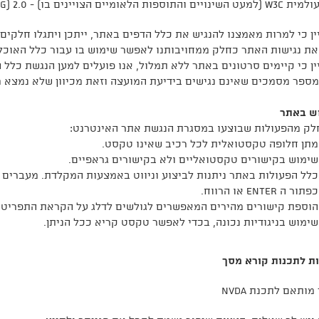
הצויינים בו) - Web Content Accessibility Guidelines (WCAG) 2.0.
ין כי למרות מאמצנו להנגיש את כלל הדפים באתר, ייתכן ויתגלו חלק
ת נגישות האתר כחלק ממחויבותנו לאפשר שימוש בו עבור כלל האוכלוס
ין כי קיימים סרטונים באתר ללא תמלול, אנו פועלים למען הנגשת כלל ה
מספר מסמכים שאינם נגישים בידיעת המועצה וזאת מכיוון שלא נמצא 
ש באתר
לק מהפעולות שבוצעו במסגרת הנגשת אתר האינטרנט:
מתן חלופה טקסטואלית לכל רכיב שאינו טקסט.
שימוש בקישורים טקסטואליים ולא בקישורים גראפיים.
כפתור ה enter או הרווח.
הוספת קישורים מהירים המאפשרים לגולשים לדלג על הקראת התפריטים 
שימוש בניגודיות נכונה, בכדי לאפשר טקסט קריא ככל הניתן.
ת לתכנות קורא מסך
ותאם לתכנת nvda