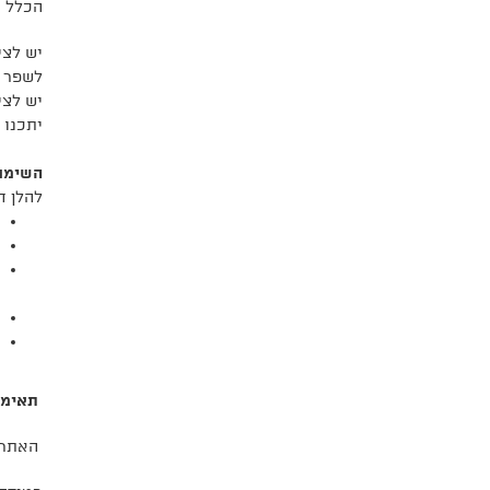
הכלל עולמית W3C (למעט השינויים והתוספות הלאומיים 
יש לצי
לשפר א
יש לצי
יתכנו 
השימו
להלן ח
תאימו
האתר מ