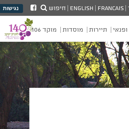
לעמוד
Francais
English
חיפוש
נגישות
הפייסבוק
של
ופנאי
תיירות
מוסדות
מוקד 106
מועצת
זכרון
יעקב