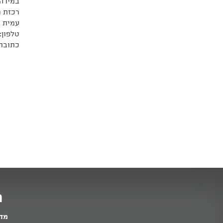
במידה 
רכזת נ
עמית א
טלפון:
כתובת 
מ
מדי