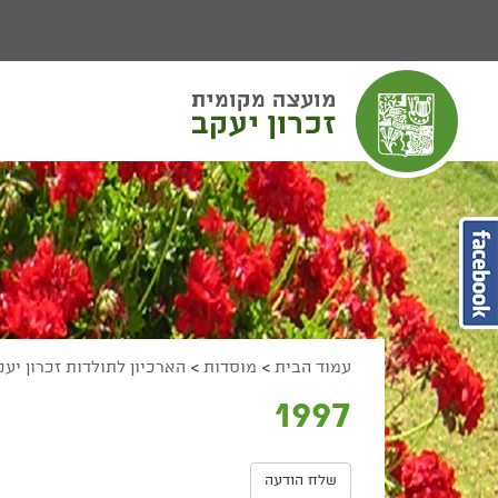
יפוש
חיפוש
מעבר לתוכן העמוד
מעבר לתפריט ראשי
הגדל גודל פונט
הקטן גודל פונט
מצב ניגודיות גבוהה
מצב ניגודיות נמוכה
הצג קישורים
הצהרת נגישות
עמוד הבית
>
מוסדות
>
הארכיון לתולדות זכרון יע
1997
שלח הודעה