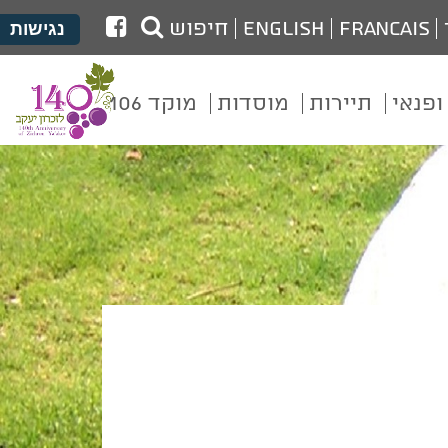
לעמוד
Francais
English
חיפוש
נגישות
הפייסבוק
של
ופנאי
תיירות
מוסדות
מוקד 106
מועצת
זכרון
יעקב