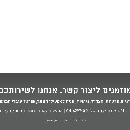
וזמנים ליצור קשר. אנחנו לשירותכם
ניות פרטיות
,
הצהרת נגישות
,
פניה למפעילי האתר
,
פורטל עובדי המוע
 טל.
04-6297100
| הפעלת האתר נתמכת כספית על ידי
צלמים: לירון גורפינקל ורועי שימרון