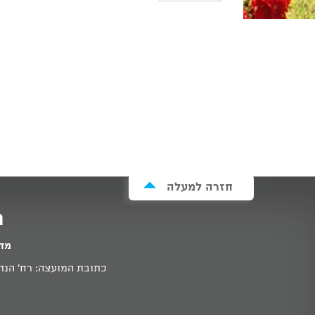
חזרה למעלה
מ
מדי
כתובת המועצה: רח' הנדיב 11א זכרון יעקב