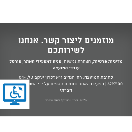
מוזמנים ליצור קשר. אנחנו
לשירותכם
מדיניות פרטיות
,
הצהרת נגישות
,
פניה למפעילי האתר
,
פורטל
עובדי המועצה
כתובת המועצה: רח' הנדיב 11א זכרון יעקב טל.
04-
6297100
| הפעלת האתר נתמכת כספית על ידי המשרד לשוויון
חברתי
צלמים: לירון גורפינקל ורועי שימרון