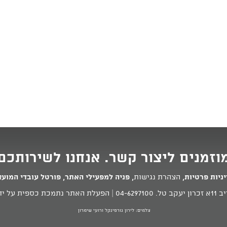
וזמנים ליצור קשר. אנחנו לשירותכם
ניות פרטיות
,
הצהרת נגישות
,
פניה למפעילי האתר
,
פורטל עובדי המוע
 טל.
04-6297100
| הפעלת האתר נתמכת כספית על ידי
צלמים: לירון גורפינקל ורועי שימרון