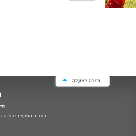
חזרה למעלה
מ
מדי
כתובת המועצה: רח' הנדיב 11א זכרון יעקב