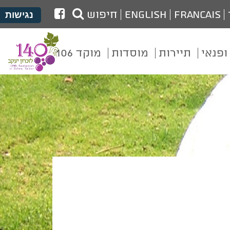
לעמוד
Francais
English
חיפוש
נגישות
הפייסבוק
של
ופנאי
תיירות
מוסדות
מוקד 106
מועצת
זכרון
יעקב