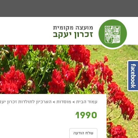
יפוש
חיפוש
מעבר לתוכן העמוד
מעבר לתפריט ראשי
הגדל גודל פונט
הקטן גודל פונט
מצב ניגודיות גבוהה
מצב ניגודיות נמוכה
הצג קישורים
הצהרת נגישות
עמוד הבית
>
מוסדות
>
הארכיון לתולדות זכרון יע
1990
שלח הודעה