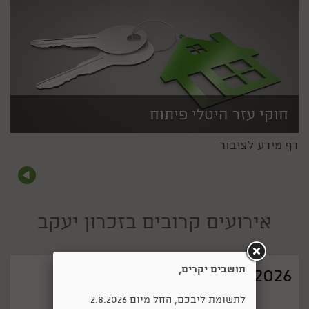
חוקי עזר היטלי פיתוח
דף מידע לציבור
אירועים קרובים בזכרון יעקב
תושבים יקרים,
03/09/2026
לתשומת ליבכם, החל מיום 2.8.2026
פסטיבל היין ה-5 בזכרון יעקב