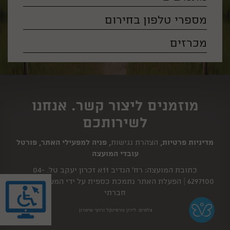
מספרי טלפון בחירום
מכרזים
מוזמנים ליצור קשר. אנחנו
לשירותכם
מדיניות פרטיות
,
הצהרת נגישות
,
פניה למפעילי האתר
,
פורטל
עובדי המועצה
כתובת המועצה: רח' הנדיב 11א זכרון יעקב טל.
04-
6297100
| הפעלת האתר נתמכת כספית על ידי המשרד לשוויון
חברתי
צלמים: לירון גורפינקל ורועי שימרון