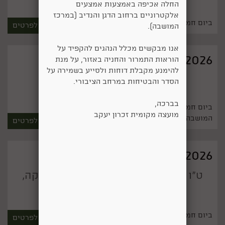
החלה אכיפה באמצעות אמצעים
אלקטרוניים ברחוב הדגן והנדיב (במרכז
ביום חמישי, 3 בספטמבר 2026 בשעה 18:00
לפרטים
המושבה).
אנו מבקשים מכלל הנהגים להקפיד על
20/08/2026
הוראות התמרור והחניה באזור, על מנת
להימנע מקבלת דוחות ולסייע בשמירה על
הראל סקעת- מופע סוף הקיץ
הסדר והבטיחות במרחב הציבורי.
בברכה,
ביום חמישי, 20 באוגוסט 2026 בשעה 20:30 פארק
מועצה מקומית זכרון יעקב
המושבה
לפרטים
30/07/2026
ט"ו באב בזכרון יעקב: חגיגה של מוזיקה,
אחדות ומורשת
ביום חמישי, 30 ביולי 2026 בשעה 20:00
לפרטים