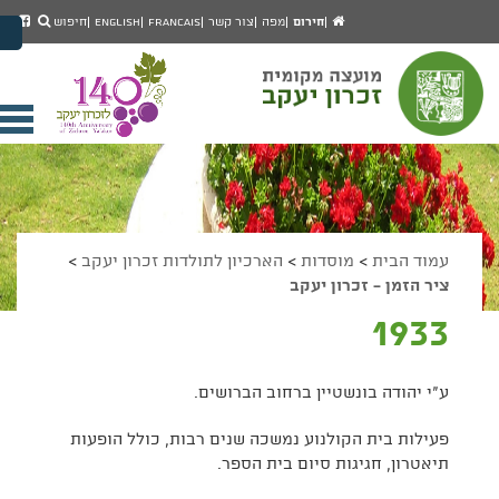
יפוש
חיפוש
עמוד
לעמ
חירום
מפה
צור קשר
Francais
English
חיפוש
מעבר לתוכן העמוד
הבית
הפיי
מעבר לתפריט ראשי
של
הגדל גודל פונט
מוע
זכרו
הקטן גודל פונט
יעק
מצב ניגודיות גבוהה
פתי
מצב ניגודיות נמוכה
תפר
הצג קישורים
הצהרת נגישות
ניי
עמוד הבית
>
מוסדות
>
הארכיון לתולדות זכרון יעקב
>
ציר הזמן - זכרון יעקב
1933
ע"י יהודה בונשטיין ברחוב הברושים.
פעילות בית הקולנוע נמשכה שנים רבות, כולל הופעות
תיאטרון, חגיגות סיום בית הספר.