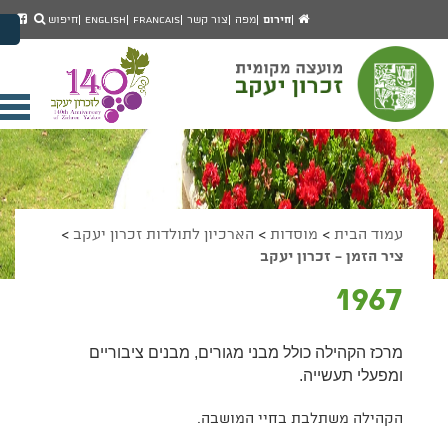
יפוש
חיפוש
עמוד
לעמ
חירום
מפה
צור קשר
Francais
English
חיפוש
מעבר לתוכן העמוד
הבית
הפיי
מעבר לתפריט ראשי
של
הגדל גודל פונט
מוע
זכרו
הקטן גודל פונט
יעק
מצב ניגודיות גבוהה
פתי
מצב ניגודיות נמוכה
תפר
הצג קישורים
הצהרת נגישות
ניי
עמוד הבית
>
מוסדות
>
הארכיון לתולדות זכרון יעקב
>
ציר הזמן - זכרון יעקב
1967
מרכז הקהילה כולל מבני מגורים, מבנים ציבוריים
ומפעלי תעשייה.
הקהילה משתלבת בחיי המושבה.