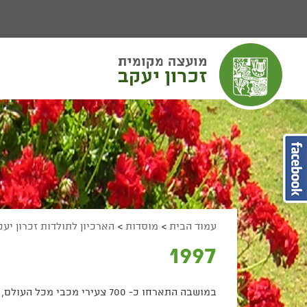
יפוש
חיפוש
מעבר לתוכן העמוד
מעבר לתפריט ראשי
הגדל גודל פונט
הקטן גודל פונט
מצב ניגודיות גבוהה
מצב ניגודיות נמוכה
הצג קישורים
הצהרת נגישות
עמוד הבית
>
מוסדות
>
הארכיון לתולדות זכרון יע
1997
במושבה התארחו כ- 700 צעירי מכבי מכל העולם, התקיימו פעילויות ספורטיביות ותרבותיות. האורחים לוו בבני נוער מקומי.