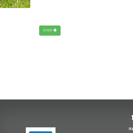
חזרה
צה