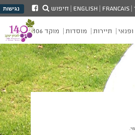
לעמוד
Francais
English
חיפוש
נגישות
הפייסבוק
של
ופנאי
תיירות
מוסדות
מוקד 106
מועצת
זכרון
יעקב