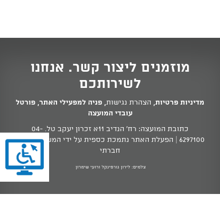
מוזמנים ליצור קשר. אנחנו
לשירותכם
מדיניות פרטיות
,
הצהרת נגישות
,
פניה למפעילי האתר
,
פורטל
עובדי המועצה
כתובת המועצה: רח' הנדיב 11א זכרון יעקב טל.
04-
6297100
| הפעלת האתר נתמכת כספית על ידי המשרד לשוויון
חברתי
צלמים: לירון גורפינקל ורועי שימרון