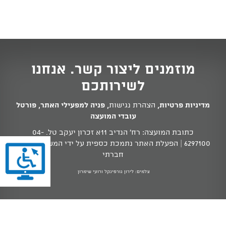
מוזמנים ליצור קשר. אנחנו
לשירותכם
מדיניות פרטיות
,
הצהרת נגישות
,
פניה למפעילי האתר
,
פורטל
עובדי המועצה
כתובת המועצה: רח' הנדיב 11א זכרון יעקב טל.
04-
6297100
| הפעלת האתר נתמכת כספית על ידי המשרד לשוויון
חברתי
צלמים: לירון גורפינקל ורועי שימרון