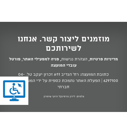
מוזמנים ליצור קשר. אנחנו
לשירותכם
מדיניות פרטיות
,
הצהרת נגישות
,
פניה למפעילי האתר
,
פורטל
עובדי המועצה
כתובת המועצה: רח' הנדיב 11א זכרון יעקב טל.
04-
6297100
| הפעלת האתר נתמכת כספית על ידי המשרד לשוויון
חברתי
צלמים: לירון גורפינקל ורועי שימרון