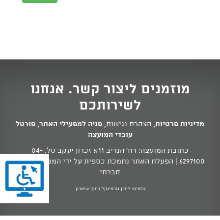
מוזמנים ליצור קשר. אנחנו
לשירותכם
מדיניות פרטיות
,
הצהרת נגישות
,
פניה למפעילי האתר
,
פורטל
עובדי המועצה
כתובת המועצה: רח' הנדיב 11א זכרון יעקב טל.
04-
6297100
| הפעלת האתר נתמכת כספית על ידי המשרד לשוויון
חברתי
צלמים: לירון גורפינקל ורועי שימרון