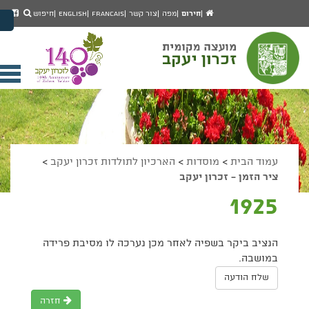
יפוש
חיפוש
עמוד
לעמ
חירום
מפה
צור קשר
Francais
English
חיפוש
מעבר לתוכן העמוד
הבית
הפיי
מעבר לתפריט ראשי
של
הגדל גודל פונט
מוע
זכרו
הקטן גודל פונט
יעק
מצב ניגודיות גבוהה
פתי
מצב ניגודיות נמוכה
תפר
הצג קישורים
הצהרת נגישות
ניי
עמוד הבית
>
מוסדות
>
הארכיון לתולדות זכרון יעקב
>
ציר הזמן - זכרון יעקב
1925
הנציב ביקר בשפיה לאחר מכן נערכה לו מסיבת פרידה
במושבה.
שלח הודעה
חזרה