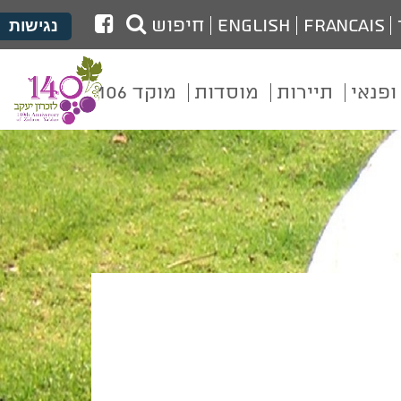
לעמוד
Francais
English
חיפוש
נגישות
הפייסבוק
של
ופנאי
תיירות
מוסדות
מוקד 106
מועצת
זכרון
יעקב