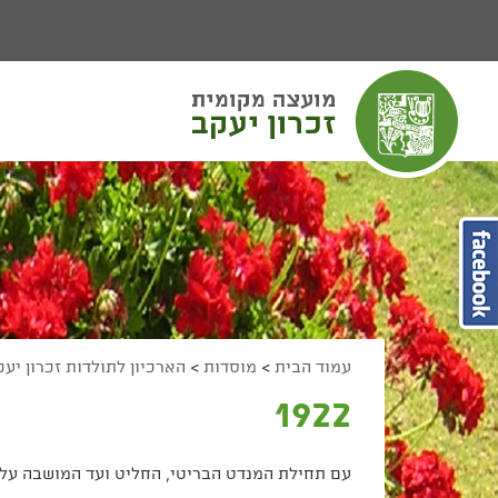
יפוש
חיפוש
מעבר לתוכן העמוד
מעבר לתפריט ראשי
הגדל גודל פונט
הקטן גודל פונט
מצב ניגודיות גבוהה
מצב ניגודיות נמוכה
הצג קישורים
הצהרת נגישות
עמוד הבית
>
מוסדות
>
הארכיון לתולדות זכרון יע
1922
עם תחילת המנדט הבריטי, החליט ועד המושבה על