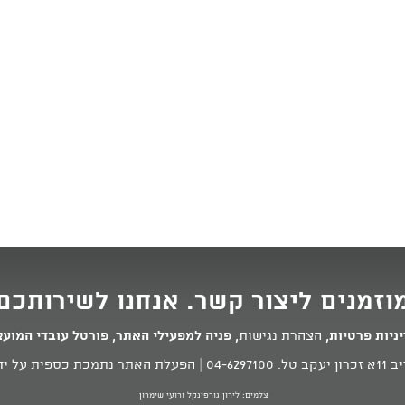
וזמנים ליצור קשר. אנחנו לשירותכם
ניות פרטיות
,
הצהרת נגישות
,
פניה למפעילי האתר
,
פורטל עובדי המוע
 טל.
04-6297100
| הפעלת האתר נתמכת כספית על ידי
צלמים: לירון גורפינקל ורועי שימרון