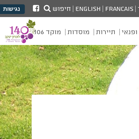
לעמוד
Francais
English
חיפוש
נגישות
הפייסבוק
של
ופנאי
תיירות
מוסדות
מוקד 106
מועצת
זכרון
יעקב