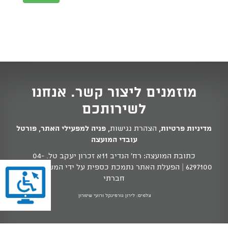
מוזמנים ליצור קשר. אנחנו
לשירותכם
מדיניות פרטיות
,
הצהרת נגישות
,
פניה למפעילי האתר
,
פורטל
עובדי המועצה
כתובת המועצה: רח' הנדיב 11א זכרון יעקב טל.
04-
6297100
| הפעלת האתר נתמכת כספית על ידי המשרד לשוויון
חברתי
צלמים: לירון גורפינקל ורועי שימרון