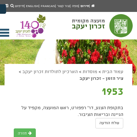
יפוש
חיפוש
עמוד
לעמ
חירום
מפה
צור קשר
Francais
English
חיפוש
מעבר לתוכן העמוד
הבית
הפיי
מעבר לתפריט ראשי
של
הגדל גודל פונט
מוע
זכרו
הקטן גודל פונט
יעק
מצב ניגודיות גבוהה
פתי
מצב ניגודיות נמוכה
תפר
הצג קישורים
הצהרת נגישות
ניי
עמוד הבית
>
מוסדות
>
הארכיון לתולדות זכרון יעקב
>
ציר הזמן - זכרון יעקב
1953
בתקופת הצנע, דר' רפפורט, ראש המועצה, מקפיד על
הגיינה ובריאות הציבור.
שלח הודעה
חזרה