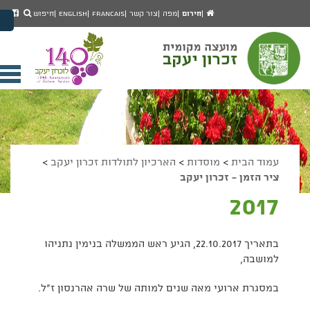
יפוש
חיפוש
עמוד
לעמ
חירום
מפה
צור קשר
Francais
English
חיפוש
מעבר לתוכן העמוד
הבית
הפיי
מעבר לתפריט ראשי
של
הגדל גודל פונט
מוע
זכרו
הקטן גודל פונט
יעק
מצב ניגודיות גבוהה
פתי
מצב ניגודיות נמוכה
תפר
הצג קישורים
הצהרת נגישות
ניי
עמוד הבית
>
מוסדות
>
הארכיון לתולדות זכרון יעקב
>
ציר הזמן - זכרון יעקב
2017
בתאריך 22.10.2017, הגיע ראש הממשלה בנימין נתניהו
למושבה,
במסגרת ארועי מאה שנים למותה של שרה אהרנסון ז"ל.