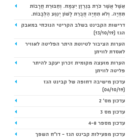
אֵשֶׁל אֲשֶׁר כֹּרַת בְּגַרְזֶן יִצְמָח. וְחַבּוּרַת חֲרָבוֹת
תִּחְיֶה. וְלֹא תִחְיֶה חֲבֻרַת לָשׁוֹן יְנַגַּע הַלְּבָבוֹת.
דרישות הקבינט בשלב הקריטי הנוכחי במאבק
הגז (13/10/19)
הערות הציבור לטיוטת היתר הפליטה לאוויר
לאסדת לוויתן
הערות מועצה מקומית זכרון יעקב להיתר
פליטה לוויתן
עדכון מישיבה דחופה של קבינט הגז
(06/10/19)
עדכון מס' 2
עדכון מס 3
עדכון מספר 4-8
עדכון מפעילות קבינט הגז - דו"ח השפך