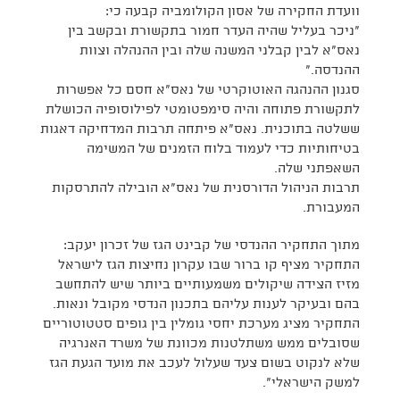
וועדת החקירה של אסון הקולומביה קבעה כי:
"ניכר בעליל שהיה העדר חמור בתקשורת ובקשב בין
נאס"א לבין קבלני המשנה שלה ובין ההנהלה וצוות
ההנדסה."
סגנון ההנהגה האוטוקרטי של נאס"א חסם כל אפשרות
לתקשורת פתוחה והיה סימפטומטי לפילוסופיה הכושלת
ששלטה בתוכנית. נאס"א פיתחה תרבות המדחיקה דאגות
בטיחותיות כדי לעמוד בלוח הזמנים של המשימה
השאפתני שלה.
תרבות הניהול הדורסנית של נאס"א הובילה להתרסקות
המעבורת.
מתוך התחקיר ההנדסי של קבינט הגז של זכרון יעקב:
התחקיר מציף קו ברור שבו עקרון נחיצות הגז לישראל
מזיז הצידה שיקולים משמעותיים ביותר שיש להתחשב
בהם ובעיקר לענות עליהם בתכנון הנדסי מקובל ונאות.
התחקיר מציג מערכת יחסי גומלין בין גופים סטטוטוריים
שסובלים ממש משתלטנות מכוונת של משרד האנרגיה
שלא לנקוט בשום צעד שעלול לעכב את מועד הגעת הגז
למשק הישראלי".