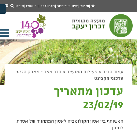
יפוש
חיפוש
עמוד
לעמ
חירום
מפה
צור קשר
Francais
English
חיפוש
מעבר לתוכן העמוד
הבית
הפיי
מעבר לתפריט ראשי
של
הגדל גודל פונט
מוע
זכרו
הקטן גודל פונט
יעק
מצב ניגודיות גבוהה
פתי
מצב ניגודיות נמוכה
תפר
הצג קישורים
הצהרת נגישות
ניי
עמוד הבית
>
פעילות המועצה
>
חדר מצב - מאבק הגז
>
עדכוני הקבינט
עדכון מתאריך
23/02/19
המשותף בין אסון הקולומביה לאסון המתהווה של אסדת
לוויתן