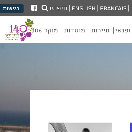
לעמוד
Francais
English
חיפוש
נגישות
הפייסבוק
של
ופנאי
תיירות
מוסדות
מוקד 106
מועצת
זכרון
יעקב