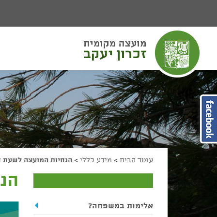
יפוש
חיפוש
מעבר לתוכן העמוד
מעבר לתפריט ראשי
הגדל גודל פונט
הקטן גודל פונט
מצב ניגודיות גבוהה
מצב ניגודיות נמוכה
הצג קישורים
הצהרת נגישות
עמוד הבית
>
מידע כללי
>
הנחיות המועצה לשעת ח
הנ
אלימות במשפחה?