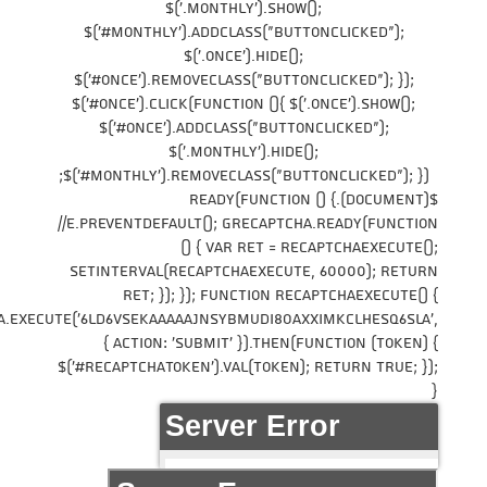
$('.monthly').show();
$('#monthly').addClass("buttonClicked");
$('.once').hide();
$('#once').removeClass("buttonClicked"); });
$('#once').click(function (){ $('.once').show();
$('#once').addClass("buttonClicked");
$('.monthly').hide();
$('#monthly').removeClass("buttonClicked"); });
$(document).ready(function () {
//e.preventDefault(); grecaptcha.ready(function
() { var ret = recaptchaExecute();
setInterval(recaptchaExecute, 60000); return
ret; }); }); function recaptchaExecute() {
.execute('6Ld6VSEkAAAAAJNSYBMudI8OaXximKclhEsQ6sLA',
{ action: 'submit' }).then(function (token) {
$('#recaptchaToken').val(token); return true; });
}