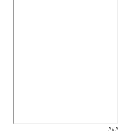
// // //