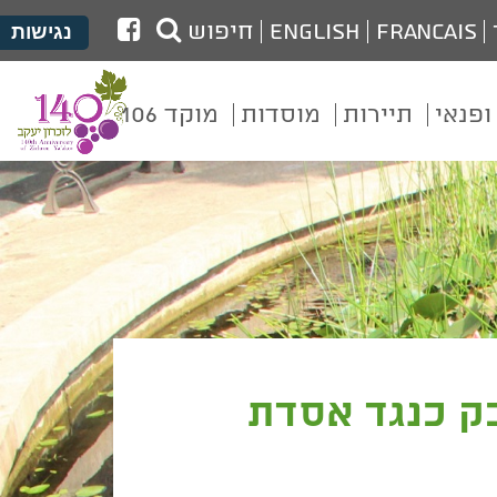
לעמוד
Francais
English
חיפוש
נגישות
הפייסבוק
של
ופנאי
תיירות
מוסדות
מוקד 106
מועצת
זכרון
יעקב
ק כנגד אסדת