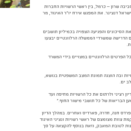
ים לאיכות הסביבה שרון – כרמל, בין ראשי הרשויות החברות
שראל דנציגר. את המפגש אירח יו"ר האיגוד, מר
את הסיכונים והפגיעה הצפויה בכמיליון תושבים
אר. כמו כן, הועלתה גם הדרישה שמשרדי הממשלה הרלוונטיים יבצעו
ת.
 הפרטים הרלוונטיים במצויים בידי המשרד
ויות ובה הוצגה תמונת המצב המשפטית בנושא,
ב ים.
דיון רציני ולרתום את כל הרשויות מחיפה ועד
ן הבריאות של כל תושבי מישור החוף."
 פרדס חנה, חדרה, פארדיס ואחרים. במהלך הדיון
מת צוות מצומצם של ראשי רשויות ונציגי האיגוד
ות לטובת המאבק, וזאת בנוסף להקצאה על סך