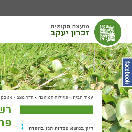
יפוש
חיפוש
מעבר לתוכן העמוד
מעבר לתפריט ראשי
הגדל גודל פונט
הקטן גודל פונט
מצב ניגודיות גבוהה
מצב ניגודיות נמוכה
הצג קישורים
הצהרת נגישות
עמוד הבית
>
פעילות המועצה
>
חדר מצב - מאבק ה
רשו
פרו
דיון בנושא אסדות הגז בוועדת