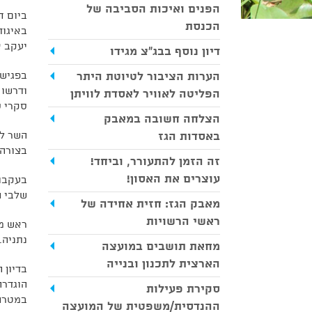
הפנים ואיכות הסביבה של
הכנסת
באיגוד
יעקב א
דיון נוסף בבג"צ מגידו
הערות הציבור לטיוטת היתר
בפגישה
הפליטה לאוויר לאסדת לוויתן
סקרי ס
הצלחה חשובה במאבק
באסדות הגז
השר לה
בצורה 
זה הזמן להתעורר, וביחד!
עוצרים את האסון!
בעקבות
שלבי ה
מאבק הגז: חזית אחידה של
ראשי הרשויות
ראש מו
נתניה.
מחאת תושבים במועצה
הארצית לתכנון ובנייה
בדיון 
הוגדרה
סקירת פעילות
במטרה 
ההנדסית/משפטית של המועצה