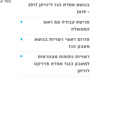
100 אש"ח מכספי איגוד ערים, שהועברה לטובת המאבק לבקשת ראש המועצה, זיו דשא.
בנושא אסדת הגז ליוויתן 2017
- 2019
פגישת עבודה עם ראש
הממשלה
פורום ראשי רשויות בנושא
מאבק הגז
רשויות נוספות מצטרפות
למאבק כנגד אסדת פרויקט
לוויתן