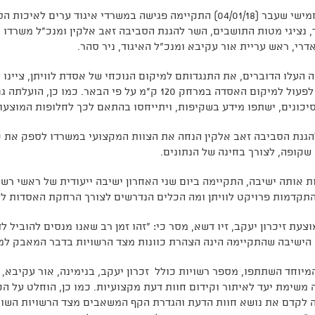
ביום חמישי שעבר (04/01/18) התקיימה פגישה במשרדי איגוד ער
, נציגי מטות התושבים, השר להגנת הסביבה זאב אלקין ומנכ"ל משרדו י
דרי, ראש עריית אור עקיבא ומנכ"ל האיגוד, ניר סהר.
 העלו הדוברים, את התנגדותם למיקום הנוכחי של אסדת לוויתן, ציינו 
ודרשו לפעול למיקום האסדה במרחק 120 ק"מ על פי הב
יכונים, ישתפו מידע בשקיפות, ויתייחסו בהתאם לכך לחלופות המוצעו
גנת הסביבה זאב אלקין הנחה את הצוות המקצועי במשרדו לספק את כל
שקופה, לצורך בחינה של הנתונים.
 אותה ישיבה, התקיימה ביום שני האחרון ישיבה ייעודית של ראשי רש
תקדמות פרויקט לוויתן ומה הכלים הנדרשים לצורך הרחקת האסדות לל
צעת זיכרון יעקב, זיו דשא, מסר כי: "זהו זמן רב שאנו מנסים להוביל ל
 הישיבה שהתקיימה הינה הצהרת כוונות מצד הרשויות בדבר המאבק למע
המיוחד השתתפו, מספר רשויות כולל זכרון יעקב, בנימינה, אור עקיבא,
 משימת יעד לאיתור וקידום חוות דעת מקצועיות. כמו כן, הוחלט על הק
לקדם את נושא חוות הדעת והגדרת הקף המשאבים מצד הרשויות השונ