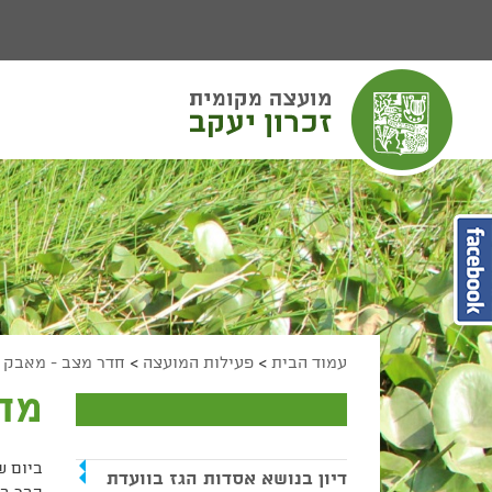
יפוש
חיפוש
מעבר לתוכן העמוד
מעבר לתפריט ראשי
הגדל גודל פונט
הקטן גודל פונט
מצב ניגודיות גבוהה
מצב ניגודיות נמוכה
הצג קישורים
הצהרת נגישות
עמוד הבית
>
פעילות המועצה
>
חדר מצב - מאבק ה
מחא
דיון בנושא אסדות הגז בוועדת