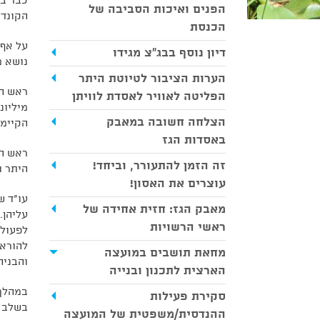
כבר בר
הפנים ואיכות הסביבה של
הקונדנ
הכנסת
על אף 
דיון נוסף בבג"צ מגידו
נושא מ
הערות הציבור לטיוטת היתר
הפליטה לאוויר לאסדת לוויתן
מיליונ
הצלחה חשובה במאבק
הקיימי
באסדות הגז
ראש המ
זה הזמן להתעורר, וביחד!
היתר ו
עוצרים את האסון!
עו"ד ש
מאבק הגז: חזית אחידה של
עליהן.
ראשי הרשויות
להוראו
מחאת תושבים במועצה
והבניה גם ב – 120 ק"מ בלב ים ולאפשר למשר
הארצית לתכנון ובנייה
במהלך 
סקירת פעילות
בשלב ה
ההנדסית/משפטית של המועצה