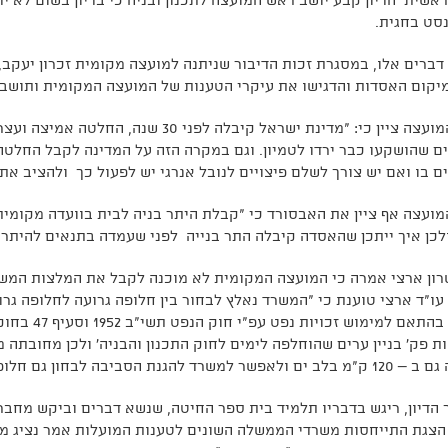
אשית הדיון קבע יושב ראש המועצה לתכנון ובניה כי בדיון בשום לא י
סט בחגית.
דברים אלו, במסגרת זכות הדיבור שניתנה למועצה מקומית זכרון יעקב,
יקום האסדות והדגישו את עיקרי הטענות של המועצה המקומית ותושבי
ים שהושקעו כבר ירדו לטמיון. וגם במקרה הזה על המדינה לקבל החלטה
ם בו ואם יש צורך לשלם פיצויים לנובל אנרגי יש לפעול כך ולהציב את
ועצה אף ציין את האבסורד כי "קבלת היתר בניה לבית בוועדה מקומי
לכן איך ייתכן שהאסדה קיבלה התר בנייה לפני שעמדה בתנאים להיתר 
רון ארצי אמרה כי המועצה המקומית לא מוכנה לקבל את המלצות המש
 עו"ד ארצי טוענת כי "המשרד נאלץ לבחור בין חלופה גרועה לחלופה ג
לפעול בהתאם 
ת פק' בניין ערים שהוחלפה לימים לחוק התכנון והבניה' ולכן מחובתה
ד להגנת הסביבה לבחון גם חלופות טובות כגון החלופה הימית."
הדיון, ריגש בדבריו תלמיד בית ספר החיטה, שנשא דברים וביקש מחבר
צגת התייחסות משרדי הממשלה השונים לטענות המועלות אמר נציג מש