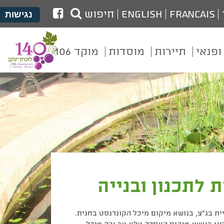
לעמוד
Francais
English
חיפוש
נגישות
הפייסבוק
של
ופנאי
תיירות
מוסדות
מוקד 106
מועצת
זכרון
יעקב
לתכנון ובנייה
יה, לפי הנחיית בג"צ, בנושא מיקום מיכל הקונדנסט בחגית.