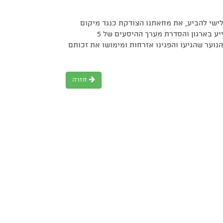
לישי להביע, את מחאתנו הצודקת כנגד מיקום
אסדת הגז במרחק 10 ק"מ מהחוף וכנגד הצבת המיכל באתר חגית. לכל מי שסייע בארגון והסדרת מערך ההיסעים של 5
נוער שהגיעו והפגינו אזרחות ומימושו את זכותם
חזרה