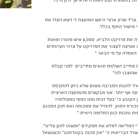
דונו בנושא מיקום האסדה אלא אך ורק מיכל
 עו"ד שרון ארצי וראש המועצה זי דשא העלו את
 מישור החוף בכלל.
ראש המועצה ציין כי: "מדינת ישראל קיבלה לפני 30 שנה, החלטה אמיצה ועצרה את פרויקט הלביא, 6,000 איש פוטרו ומאות
 אמיצה לעצור את הפרויקט על צרור העיוותים
 האסדה על פי הבאר."
ת מחייב השלמת תנאים מחייבים לפני קבלת
שהוצבו לה!"
רד להגנת הסביבה משום שלא ניתן להתבסס
רועה אף יותר. אנו מבקשים מהמועצה הארצית
למימוש זכויות נפט עפ"י חוק הנפט תשי"ב 1952 וסעיף 47 בחוק הקובע כי 'בעל זכות נפט כפוף בפעולותיו
 מכורח החוק להחיל את סמכותה ואת חוק התכנון
י המליאה למלא את תפקידם "ופשוט להגן עלינו".
רד הבריאות כי "אין סכנה בקונדסנט" וכשנשאל