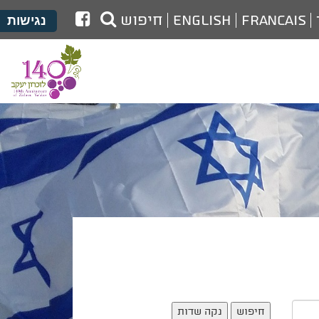
לעמוד
Francais
English
חיפוש
נגישות
הפייסבוק
של
מועצת
זכרון
יעקב
נקה שדות