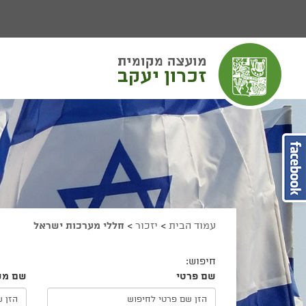
יפוש
חיפוש
מעבר לתוכן העמוד
מעבר לתפריט ראשי
הגדל גודל פונט
הקטן גודל פונט
מצב ניגודיות גבוהה
מצב ניגודיות נמוכה
הצג קישורים
הצהרת נגישות
עמוד הבית
>
יזכור
>
חללי מערכות ישראל
חיפוש:
שם פרטי
שם מש