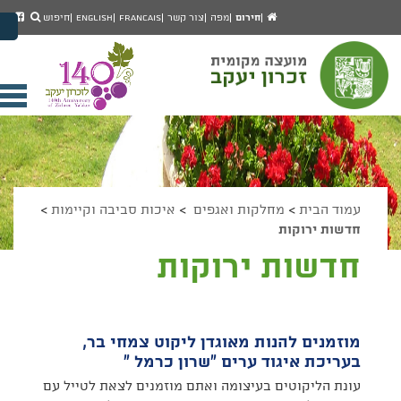
יפוש
חיפוש
עמוד
לעמ
חירום
מפה
צור קשר
Francais
English
חיפוש
מעבר לתוכן העמוד
הבית
הפיי
מעבר לתפריט ראשי
של
הגדל גודל פונט
מוע
זכרו
הקטן גודל פונט
יעק
מצב ניגודיות גבוהה
פתי
מצב ניגודיות נמוכה
תפר
הצג קישורים
הצהרת נגישות
ניי
עמוד הבית
>
מחלקות ואגפים
>
איכות סביבה וקיימות
>
חדשות ירוקות
חדשות ירוקות
מוזמנים להנות מאוגדן ליקוט צמחי בר,
בעריכת איגוד ערים "שרון כרמל "
עונת הליקוטים בעיצומה ואתם מוזמנים לצאת לטייל עם