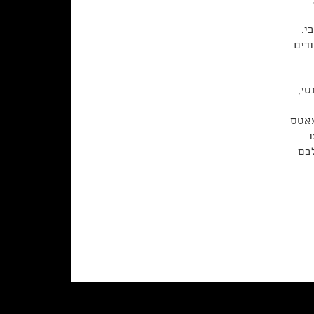
רבי.
ודים
טי,
מאטס
בם