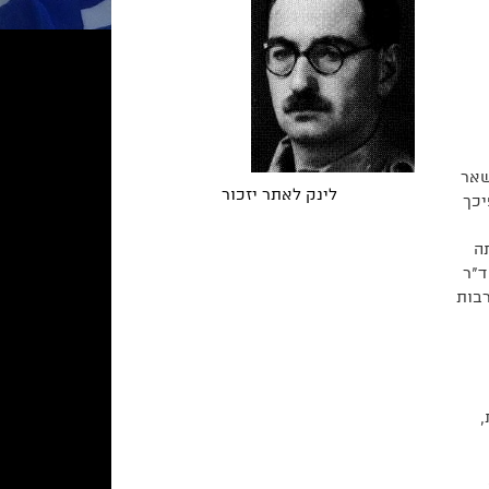
שאר
לינק לאתר יזכור
יכך
ה
ד"ר
רבות
,