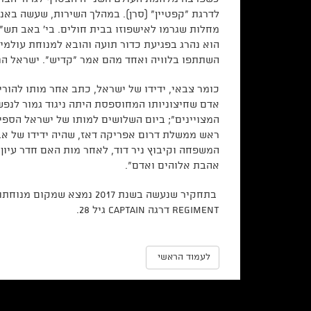
לדרגת "קפטיין" (סרן). במהלך השירות, שעשה באנ
הוא נהרג בפגיעת כדור תועה והובא למנוחת עולמי
השתתפו בלוויה ואחד מהם אמר "קדיש". ישראל הני
כומר צבאי, ידידו של ישראל, כתב אחר מותו להורי
אדם שחיצוניותו המחוספסת היתה ניגוד גמור לנפשו
המצויינים
;"
ביום השלושים למותו של ישראל הספידו
ראש ממשלת דרום אפריקה דאז, שהיה ידידו של אביו
המשפחה וקיבוץ ניר דוד, לאחר מות האם חדר עיון ל
אהבת אלוהים ואדם".
Regiment דרגה Captain גיל 28.
לעמוד הראשי