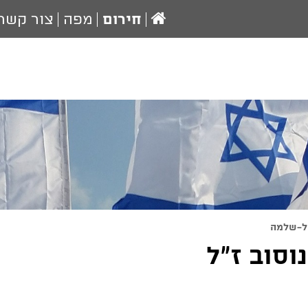
עמוד
חירום
מפה
צור קשר
הבית
ל-שלמה
סוב ז"ל