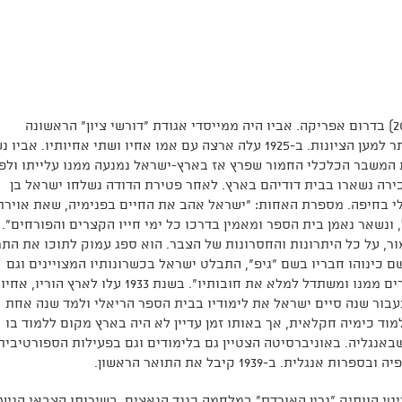
בן ציפורה ומנחם. נולד בי"ט בסיוון תרע"ו (20.6.1916) בדרום אפריקה. אביו היה ממייסדי אגודת "דורשי ציון" הראשונה
ר למען הציונות. ב-
1925
עלה ארצה עם אמו אחיו ושתי אחיותיו. אביו נ
המשבר הכלכלי החמור שפרץ אז בארץ-ישראל נמנעה ממנו עלייתו ולפ
ירה נשארו בבית דודיהם בארץ. לאחר פטירת הדודה נשלחו ישראל בן
י בחיפה. מספרת האחות: "ישראל אהב את החיים בפנימיה, שאת אוירת
ונשאר נאמן בית הספר ומאמין בדרכו כל ימי חייו הקצרים והפורחים". 
מור, על כל היתרונות והחסרונות של הצבר. הוא ספג עמוק לתוכו את הת
 כינוהו חבריו בשם "גיפ", התבלט ישראל בכשרונותיו המצויינים וגם
ירים ממנו ומשתדל למלא את חובותיו". בשנת
1933
עלו לארץ הוריו, אחיו
ור שנה סיים ישראל את לימודיו בבית הספר הריאלי ולמד שנה אחת
וד כימיה חקלאית, אך באותו זמן עדיין לא היה בארץ מקום ללמוד בו
באנגליה. באוניברסיטה הצטיין גם בלימודים וגם בפעילות הספורטיבית
ה ובספרות אנגלית. ב-
1939
קיבל את התואר הראשון.
י הוותיק "גרין האורדס" במלחמה כנגד הנאצים. בשירותו הצבאי הגיע