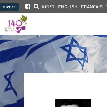
לעמוד
Francais
English
חיפוש
נגישות
הפייסבוק
של
מועצת
זכרון
יעקב