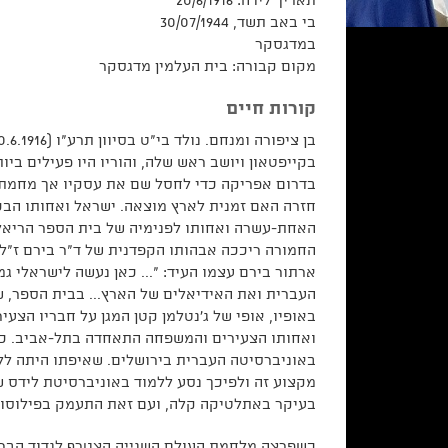
תאריך לידה: 20/6/1916
בי באב תשד, 30/07/1944
במדגסקר
מקום קבורה: בית העלמין מדגסקר
קורות חיים
בקייפטאון ויושב ראש שלה, והוריו היו פעילים ביות
בדרום אפריקה כדי לחסל שם את עסקיו אך מחמת 
חזרה האם זמנית לארץ מוצאה. ישראל ואחותו הבכ
האחת-עשרה ואחותו לפנימיה של בית הספר הריאל
החמורה ריככה אבהותו הקפדנית של ד"ר בירם ז"ל, 
ארתור בירם עצמו העיד: "... כאן נעשה לישראלי ג
העברית ואת האידיאלים של הארץ... בבית הספר, שם
באופיו, אופי של ג'נטלמן קטן המגן על חבריו הצע
ואחותו הצעירים והמשפחה התאחדה בתל-אביב. כעב
באוניברסיטה העברית בירושלים. שאיפתו היתה ללמ
מקצוע זה ולפיכך נסע ללמוד באוניברסיטת לידס ש
בעיקר באתלטיקה קלה, ועם זאת התעמק בפילוסופי
כשפרצה מלחמת העולם השנייה הצטרף לגדוד הבריט