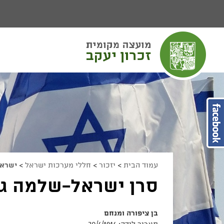
יפוש
חיפוש
מעבר לתוכן העמוד
מעבר לתפריט ראשי
הגדל גודל פונט
הקטן גודל פונט
מצב ניגודיות גבוהה
מצב ניגודיות נמוכה
הצג קישורים
הצהרת נגישות
עמוד הבית
>
יזכור
>
חללי מערכות ישראל
>
ישרא
סרן ישראל-שלמה גנו
בן ציפורה ומנחם