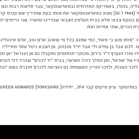
גליה, בהודו, באפריקה המזרחית ובמאדאגסקאר, עבר תלאות רבות וגם
מחלות שגרמו לאישפוזו בבית חולים. בי' באב תש"ד (30.7.1944) מצא במאדאגאסקאר את מותו בעת שהדריך שם קורס ק
ם בטקס צבאי מלא בבית העלמין הצבאי שבדייגו-סוארז. שני טייסים יה
ח הורים, שתי אחיות ואח.
ו: "מותו פגע בי מאוד, כפי שפגע בכל מי שאהב אדם טוב, אדם אינטליגנ
. לכם אבד בן נפלא ולי אבד ידיד מובהק. מן הצבא ניטל אחד מחייליו
 מורו הנערץ ד"ר בירם
;
מכתבי תנחומים נתקבלו גם מן הגנראל יאן ס
 של ישראל, ומן המלך ג'ורג' השישי
;
בבית "יד לבנים" שבניר דוד הקימו
זכר המנוח, ולזכר הוריו
;
המשפחה גם הוציאה לזכרם חוברת בשם "ובל
בתחקיר שנעשה בשנת 2017 נמצא שמקום מנוחתו במדגסקר. ציון מיקום קבר 2F4 , יחידה( Green Howards (Yorkshire