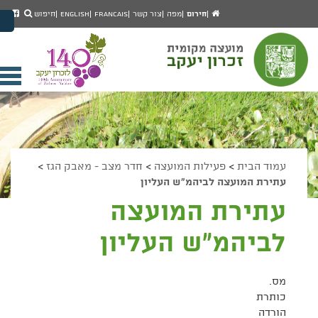
יפוש
חיפוש
עמוד
לעמ
חירום
מפה
צור קשר
Francais
English
חיפוש
מעבר לתוכן העמוד
הבית
הפיי
מעבר לתפריט ראשי
של
הגדל גודל פונט
מוע
זכרו
הקטן גודל פונט
יעק
מצב ניגודיות גבוהה
פתי
מצב ניגודיות נמוכה
תפר
הצג קישורים
הצהרת נגישות
ניי
עמוד הבית
>
פעילות המועצה
>
חדר מצב - מאבק הגז
>
עתירת המועצה לביהמ"ש העליון
עתירת המועצה
לביהמ"ש העליון
מס.
כותרת
הורדה