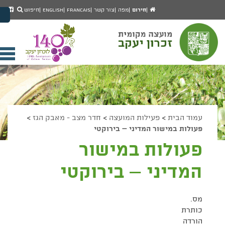
יפוש
חיפוש
עמוד
לעמ
חירום
מפה
צור קשר
Francais
English
חיפוש
מעבר לתוכן העמוד
הבית
הפיי
מעבר לתפריט ראשי
של
הגדל גודל פונט
מוע
זכרו
הקטן גודל פונט
יעק
מצב ניגודיות גבוהה
פתי
מצב ניגודיות נמוכה
תפר
הצג קישורים
הצהרת נגישות
ניי
עמוד הבית
>
פעילות המועצה
>
חדר מצב - מאבק הגז
>
פעולות במישור המדיני – בירוקטי
פעולות במישור
המדיני – בירוקטי
מס.
כותרת
הורדה