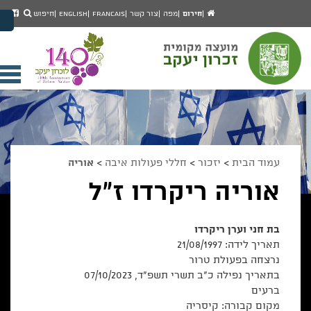
יפוש
חיפוש
עמוד
לעמ
חירום
מפה
צור קשר
Francais
English
חיפוש
מעבר לתוכן העמוד
הבית
הפיי
מעבר לתפריט ראשי
של
הגדל גודל פונט
מוע
זכרו
הקטן גודל פונט
יעק
מצב ניגודיות גבוהה
פתי
מצב ניגודיות נמוכה
תפר
הצג קישורים
הצהרת נגישות
ניי
עמוד הבית
>
יזכור
>
חללי פעולות איבה
>
אוריה
אוריה ריקרדו ז"ל
בת חני וערן ריקרדו
תאריך לידה: 21/08/1997
נרצחה בפעולת טרור
בתאריך נפילה כ"ב תשרי תשפ"ד, 07/10/2023
ברעים
מקום קבורה: קיסריה