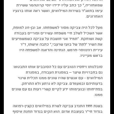
שמאחוריה," כך כתב עליו ידידו יוסי קרוטהמר ששירת
עימו בתאג"ד בשירות המילואים, ואשר ראה אותו ברגעיו
האחרונים.
מעל לכל היה צביקה מסור למשפחתו. אב ובן-זוג למופת,
אשר השכיל לשלב חיי משפחה עשירים ופוריים בעבודה
קשה ושוחקת. "תמיד אני חושבת על צביקה כשמשמיעים
את השיר 'לתת' של בועז שרעבי," כתבה אישתו, ד"ר
עירית רוזנווסר-חרמש. הנתינה והדאגה למשפחה היו
בראש מעייניו.
סובלנותו ויחסיו הטובים עם כל הסובבים אותו התבטאו
גם בחברויות שיצר – במסגרת העבודה, במסגרת
המילואים - עם אנשים שהיו שונים ממנו תכלית שינוי
בדעותיהם ובמעמדם. צביקה לא נרתע ולא התרחק.
בפתיחותו ובנעימותו ידע לקיים קשרי רעות גם עם שונים
ממנו.
בשנת 1991 התנדב צביקה לשרת במילואים כקצין-רפואה
בגדוד חי"ר בעוצבת אדום. הוא הקים בגדוד תחנת איסוף