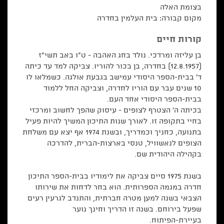
בצומת האלה
מקום קבורה: בית העלמין בחדרה
קורות חיים
בן עליזה ומרדכי. נולד בחג האהבה - ט"ו באב תשי"ז
(12.8.1957) בחדרה, בן בכור להוריו. צביקה למד עד כיתה
ד' בבית-הספר היסודי עמישב בגבעת אולגה. כשמלאו לו
10 שנים עבר עם הוריו לחדרה, וצביקה החל ללמוד
בבית-הספר היסודי אחד העם.
בכיתה ה' הצטרף לצופים - עיסוק שהפך לחשוב ומרכזי
בחיי בתקופה זו. לאורך שנות התיכון המשיך להיות פעיל
בתנועה, כחניך וכמדריך, ובשנת 1974 אף יצא עם משלחת
הצופים לנאשוויל, טנסי בארצות-הברית, להדרכה
בקהילה היהודית שם.
בשנת 1975 סיים צביקה את לימודיו בבית-הספר התיכון
חדרה במגמה הספרותית. הוא בחר לדחות את שירותו
הצבאי בשנה למען מטרה חברתית, והתנדב לגרעין רעים
שפעל בירוחם. בשנה זו הדריך וחינך נוער
בעיירת-הפיתוח.