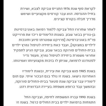
לקראת סוף שנת 1976 התגייס צביקה לצבא, ושירת
בחיל-ההנדסה. הוא עבר קורסים מקצועיים ושימש
מדריך חבלה בקורס קצינים.
לאחר שחרורו החל צביקה ללמוד רפואה באוניברסיטת
בן-גוריון בבאר שבע. בשנות הלימודים ריכז את פרוייקט
פר"ח באוניברסיטה (פרויקט שמטרתו סיוע וחונכות
לילדים במצוקה), ועבד כאח ביחידה לטיפול נמרץ ילדים
בבית-החולים סורוקה בבאר שבע. צביקה הגיע לתפקיד
אחראי משמרת ביחידה לטיפול נמרץ, מעמד נדיר
לסטודנט לרפואה, שניתן לו בזכות מקצועיותו ואמינותו.
בשנת 1985 פגש צביקה את עירית, ובשנת לימודיו
האחרונה נישאו. בשנה זו נולד בנם הבכור איתי. עם תום
לימודיו עבר צביקה שנת סטאז' בבית-החולים סורוקה,
ובהמשך עבד כרופא משפחה בעיירה הבדואית רהט.
בשנת 1990 עברה המשפחה לחיפה, וצביקה החל
התמחות ברפואת ילדים בבית החולים כרמל. בשנה זו