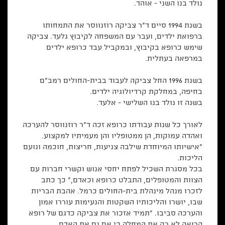
נולד בנו השני - אוהד.
בשנת 1994 סיים ד"ר צביקה רוזנווסר את התמחותו
ברפואת ילדים, ועבר עם המשפחה לקיבוץ גלעד. צביקה
שימש כרופא בקיבוץ, ובמקביל עבד כרופא ילדים
במרפאה בעתלית.
בשנת 1996 החל צביקה לעבוד בבית-החולים רמב"ם
בחיפה, במחלקת קרדיולוגיה ילדים.
בשנה זו נולד בנו השלישי - אלעד.
לאורך כל שנות עבודתו כרופא זכה ד"ר רוזנווסר להערכה
ואהדה עמוקות, הן ממטופליו והן מעמיתיו למקצוע.
"אישיותו המיוחדת שילבה צניעות, חריצות, חוכמה ונועם
הליכות.
בכל מסגרת השכיל לפתח יחסי אנוש וקשרי חברות עם
הצוות והמטופלים, התבלט כרופא וכאדם," כך כתב
לזכרו מנהל מינהלת בית-החולים כרמל. אהבת הבריות
שבו, יושרו והליכותיו השקטות והנעימות עוררו אמון
והערכה סביבו. "תמיד אזכור את צביקה כדגם של רופא
הרואה לא רק את המחלה כי אם גם את האדם