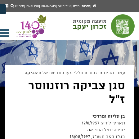
יפוש
חיפוש
עמוד
לעמ
חירום
מפה
צור קשר
Francais
English
חיפוש
מעבר לתוכן העמוד
הבית
הפיי
מעבר לתפריט ראשי
של
הגדל גודל פונט
מוע
זכרו
הקטן גודל פונט
יעק
מצב ניגודיות גבוהה
פתי
מצב ניגודיות נמוכה
תפר
הצג קישורים
הצהרת נגישות
ניי
עמוד הבית
>
יזכור
>
חללי מערכות ישראל
>
צביקה
סגן צביקה רוזנווסר
ז"ל
בן עליזה ומרדכי
תאריך לידה: 12/8/1957
יחידה:
חיל הרפואה
בט"ו באב תשנ"ז, 18/08/1997