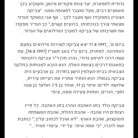
גדודית לתפארת, יצר צוות פקודים מיומן, והשקיע בכך
מאמצים רבים, מעל ומעבר למצופה ממנו. "צביקה
הצטיין בתפקידו ואף מעבר לכך... אף אני כמפקד הגדוד
מצאתי צורך בנוכחותו, ברגעים קשים," כך הגדיר מפקדו
את חשיבותו של צביקה למערך המילואים של הגדוד.
ביום א', ,17.8.1997 יצא צביקה לשירות מילואים בפעם
האחרונה. למחרת, ביום ט"ו באב תשנ"ז (18.8.1997), עת
עשה דרכו לאימון גדודי, נהרג סרן ד"ר צביקה רוזנווסר
בתאונת דרכים בצומת האלה. הוא הובא למנוחות בחלקה
הצבאית בבית-העלמין הישן בחדרה. בן ארבעים היה
צביקה בנופלו. הוא הותיר אחריו את רעייתו עירית,
שלושה ילדים: איתי בן 11, אוהד בן 7.5 ואלעד בן שנה
וחצי, הורים, ואחות צעירה ממנו, ציפי.
צביקה נולד בחג האהבה ונהרג בחג האהבה. כל חייו
רצופים היו אהבה - אהבת הזולת, אהבת המשפחה
והמקצוע, אהבת הארץ. "לא אוכל לכתוב עליך," כותבת
אמו לזכרו, "כי אתה איתי. על ידי. עימדי תמיד..."