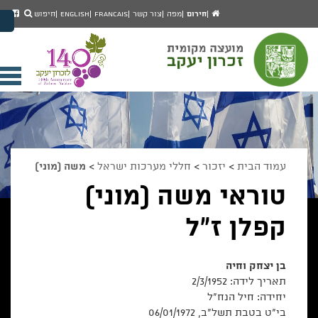
יפוש
חיפוש
עמוד
לעמ
חירום
מפה
צור קשר
Francais
English
חיפוש
מעבר לתוכן העמוד
הבית
הפיי
מעבר לתפריט ראשי
של
הגדל גודל פונט
מוע
זכרו
הקטן גודל פונט
יעק
מצב ניגודיות גבוהה
פתי
מצב ניגודיות נמוכה
תפר
הצג קישורים
הצהרת נגישות
ניי
עמוד הבית
>
יזכור
>
חללי מערכות ישראל
>
משה (מוני)
טוראי משה (מוני)
קפלן ז"ל
בן יצחק וחיה
תאריך לידה: 2/3/1952
יחידה:
חיל הנח"ל
בי"ט בטבת תשל"ב, 06/01/1972