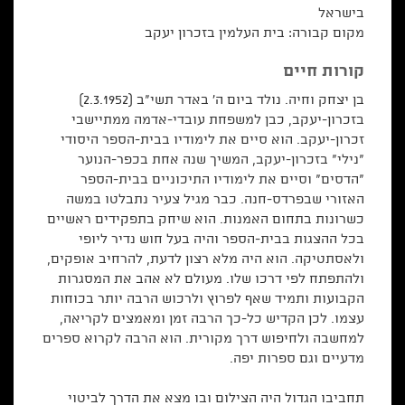
בישראל
מקום קבורה: בית העלמין בזכרון יעקב
קורות חיים
בן יצחק וחיה. נולד ביום ה' באדר תשי"ב (2.3.1952)
בזכרון-יעקב, כבן למשפחת עובדי-אדמה ממתיישבי
זכרון-יעקב. הוא סיים את לימודיו בבית-הספר היסודי
"נילי" בזכרון-יעקב, המשיך שנה אחת בכפר-הנוער
"הדסים" וסיים את לימודיו התיכוניים בבית-הספר
האזורי שבפרדס-חנה. כבר מגיל צעיר נתבלטו במשה
כשרונות בתחום האמנות. הוא שיחק בתפקידים ראשיים
בכל ההצגות בבית-הספר והיה בעל חוש נדיר ליופי
ולאסתטיקה. הוא היה מלא רצון לדעת, להרחיב אופקים,
ולהתפתח לפי דרכו שלו. מעולם לא אהב את המסגרות
הקבועות ותמיד שאף לפרוץ ולרכוש הרבה יותר בכוחות
עצמו. לכן הקדיש כל-כך הרבה זמן ומאמצים לקריאה,
למחשבה ולחיפוש דרך מקורית. הוא הרבה לקרוא ספרים
מדעיים וגם ספרות יפה.
תחביבו הגדול היה הצילום ובו מצא את הדרך לביטוי