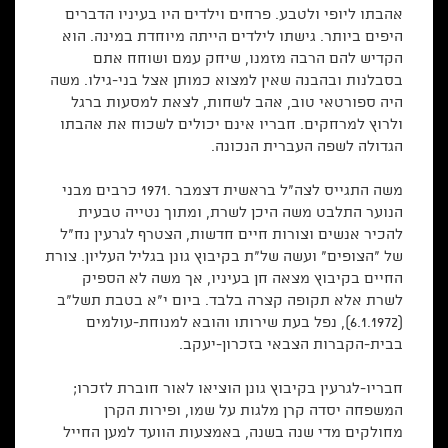
אהבתו ליופי ולטבע. פרחים וילדים היו בעיניו הדברים
היפים ביותר. גישתו לילדים הייתה מיוחדת במינה. הוא
הקדיש להם הרבה מזמנו, שיחק עמם ושוחח אתם
בסבלנות ובהבנה שאין למצוא כמותן אצל בני-גילו. משה
היה ספורטאי טוב, אהב לשחות, לצאת למסעות ברגל
ולרוץ למרחקים. חבריו אינם יכולים לשכוח את אהבתו
הגדולה לשפה העברית הנכונה.
משה התגייס לצה"ל בראשית דצמבר .1971 כרבים מבני
הנוער התלבט משה היכן לשרת, ומתוך נטייה טבעית
להכיר אנשים וצורות חיים חדשות, הצטרף לגרעין נח"ל
של "הצופים" ועשה של"ת בקיבוץ גונן בגליל העליון. צורת
החיים בקיבוץ מצאה חן בעיניו, אך משה לא הספיק
לשרת אלא תקופה קצרה בלבד. ביום י"א בטבת תשל"ב
(6.1.1972), נפל בעת שירותו והובא למנוחת-עולמים
בבית-הקברות הצבאי בזכרון-יעקב.
חבריו-לגרעין בקיבוץ גונן הוציאו לאור חוברת לזכרו;
המשפחה יסדה קרן מלגות על שמו, ופירות הקרן
מחולקים מדי שנה בשנה, באמצעות הוועד למען החייל