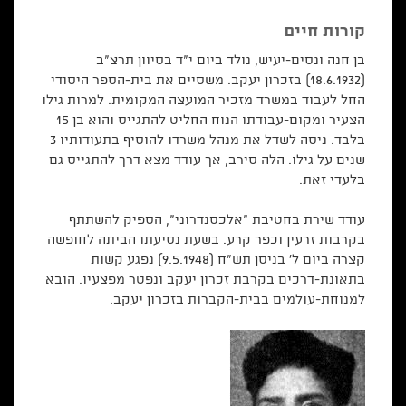
קורות חיים
בן חנה ונסים-יעיש, נולד ביום י"ד בסיוון תרצ"ב
(18.6.1932) בזכרון יעקב. משסיים את בית-הספר היסודי
החל לעבוד במשרד מזכיר המועצה המקומית. למרות גילו
הצעיר ומקום-עבודתו הנוח החליט להתגייס והוא בן 15
בלבד. ניסה לשדל את מנהל משרדו להוסיף בתעודותיו 3
שנים על גילו. הלה סירב, אך עודד מצא דרך להתגייס גם
בלעדי זאת.
עודד שירת בחטיבת "אלכסנדרוני", הספיק להשתתף
בקרבות זרעין וכפר קרע. בשעת נסיעתו הביתה לחופשה
קצרה ביום ל' בניסן תש"ח (9.5.1948) נפגע קשות
בתאונת-דרכים בקרבת זכרון יעקב ונפטר מפצעיו. הובא
למנוחת-עולמים בבית-הקברות בזכרון יעקב.