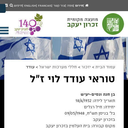
יפוש
חיפוש
עמוד
לעמ
חירום
מפה
צור קשר
Francais
English
חיפוש
מעבר לתוכן העמוד
הבית
הפיי
מעבר לתפריט ראשי
של
הגדל גודל פונט
מוע
זכרו
הקטן גודל פונט
יעק
מצב ניגודיות גבוהה
פתי
מצב ניגודיות נמוכה
תפר
הצג קישורים
הצהרת נגישות
ניי
עמוד הבית
>
יזכור
>
חללי מערכות ישראל
>
עודד
טוראי עודד לוי ז"ל
בן חנה ונסים-יעיש
תאריך לידה: 18/6/1932
יחידה:
חיל רגלים
בל' בניסן תש"ח, 09/05/1948
בזכרון יעקב
מקום קבורה: בית העלמין בזכרון יעקב