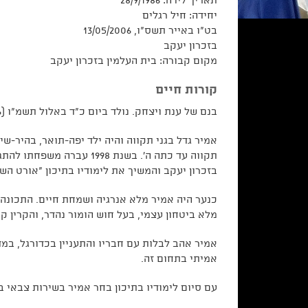
תאריך לידה: 28/9/1986
יחידה:
חיל רגלים
בט"ו באייר תשס"ו, 13/05/2006
בזכרון יעקב
מקום קבורה: בית העלמין בזכרון יעקב
קורות חיים
בנם של ענת ויצחק. נולד ביום כ"ד באלול תשמ"ו (28.9.1986) בגני תקווה. אחיהם הבכור של אסף ויונתן.
אמיר גדל בגני תקווה והיה ילד יפה-תואר, בהיר-שי
תקווה עד כתה ה'. בשנת 998
בזכרון יעקב והמשיך את לימודיו בתיכון "אורט הש
כנער היה אמיר מלא אנרגיה ושמחת חיים. התכונה ה
מלא ביטחון עצמי, בעל חוש הומור נהדר, והקרין ק
אמיר אהב לבלות עם חבריו והתעניין בכדורגל, במ
אמיתי בתחום זה.
עם סיום לימודיו בתיכון בחר אמיר בשירות צבאי ב