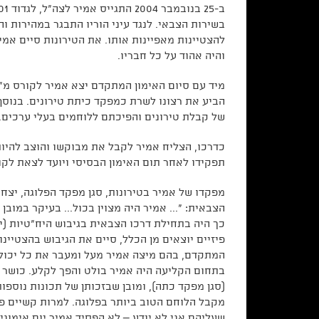
בשירות הצבאי. לנגד עיני הוריו התבגר במהירות ו
להצטיינות מאפיינות אותו. את הטירונות סיים אמ
והיה אהוד על כל חבריו.
מיד עם סיום האימון המתקדם יצא אמיר לקורס מ"כ
הביע את רצונו לשרת כמפקד כיתת טירונים. בנוסף
של קבלת טירונים והפיכתם ללוחמים בעלי ערכים.
תפקידו לאחר תום האימון הבסיסי ויועד לצאת לקו
מפקדו של אמיר בטירונות, סגן מפקד הפלוגה, יצחק
הצבאית: "... אמיר היה מצוין בכול... בעיקר במובן
כך היה בתחילת דרכו הצבאית בגיבוש היח"טיות (יח
פיזיים יוצאים מן הכלל, סיים את הגיבוש בהצטיינו
המתקדם, בהם מיצה אמיר מעל ומעבר את כל יכולותי
בתחום הקליעה היה אמיר בולט והפך לקלע. כושר המ
(סגן מפקד כתה), ומובן שבזכותן של תכונות נוספות
מקבל הלוחם הטוב ביותר בפלוגה. למרות קשיים פי
שעליהם אני לא יודע – לא הפסיד אמיר יום אימונ