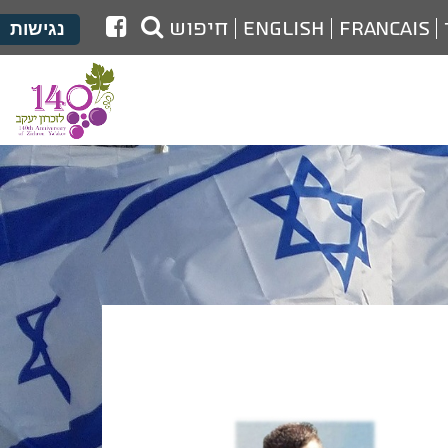
לעמוד
Francais
English
חיפוש
נגישות
הפייסבוק
של
מועצת
זכרון
יעקב