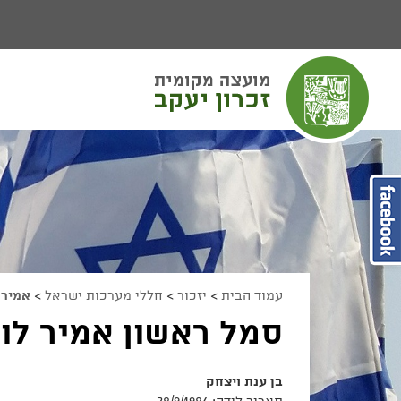
יפוש
חיפוש
מעבר לתוכן העמוד
מעבר לתפריט ראשי
הגדל גודל פונט
הקטן גודל פונט
מצב ניגודיות גבוהה
מצב ניגודיות נמוכה
הצג קישורים
הצהרת נגישות
עמוד הבית
>
יזכור
>
חללי מערכות ישראל
>
אמיר
סמל ראשון אמיר לוי
בן ענת ויצחק