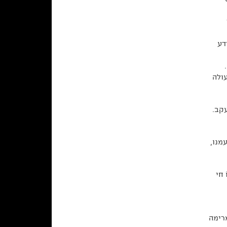
דע
ולה
רון יעקב.
מנו,
חי
מרימה