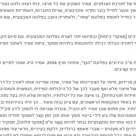
ב-25 בנובמבר 2004 התגייס אמיר לצה"ל, לגדוד 101 של חטיבת הצנחנים. אמיר השקיע את כל מרצו, כוח רצונו ולהט נעורי
הפך מנער לחייל בוגר וחדור מוטיבציה, שרוח החברות, האחריות והשאיפ
יר כחייל למופת בפלוגת "שחר", ולאחריה הוצב בפלוגה המבצעית, שם 
ים (מפקדי כיתות) ובסיומו חזר לשרת בפלוגה המבצעית. עם סיום הקו
 לחוויה הבלתי רגילה ולהתנסות בלהיות מפקד, ציפה אמיר לאתגר הפיק
כדרכו, הצליח אמיר לקבל את מבוקשו והוצב להיות מ"כ טירונים בפלוגת "הנץ", מחזור מרץ 2006. אמיר היה אמו
רס קצינים.
 פרידמן, סיפר על הצטיינותו של אמיר, שכה אפיינה אותו לאורך כל דר
 של מיצוי מלא ואף מעבר לכך של כל היכולות: הפיזית, הנפשית והמנהיגוּ
ידות חטיבתיות), בו מיצה את כל יכולותיו, ולמרות שלא היה בעל נתוני
ת באחד המקומות הראשונים, עם ציון גבוה מאוד... כך היה בטירונות ובא
ו. אין תחום שבו אמיר לא הוביל, עובדה שגרמה לו להפוך ל'רב פק"ל'.
נהיגות שלו בא לידי ביטוי והפך אותו תוך זמן קצר למפקד חוליה וסמ
 כמו אחריות ומקצועיות נבחר להיות קַשַר מ"פ (מפקד פלוגה), תפקיד א
זיים לא מעטים – שברי מאמץ ברגליים, דלקת בעיניים, וודאי עוד מפגע
ים אחד בכל תקופת ההכשרה ולא הגיע אף פעם לרופא ואפילו לא לחובש