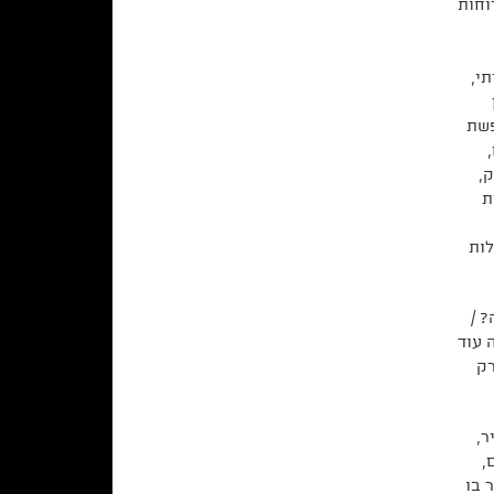
וחות
י,
פשת
,
ת
לות
 /
 עוד
רק
ר,
,
 בו