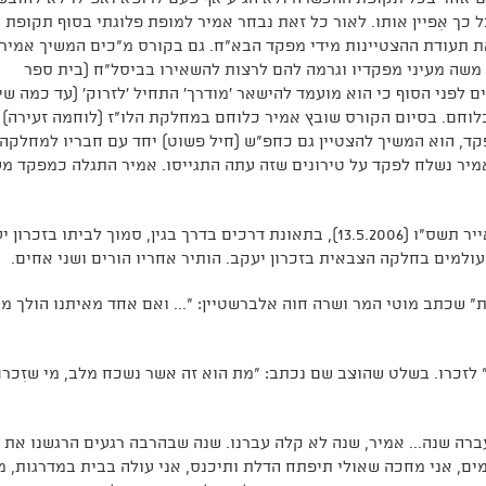
 כך אִפיין אותו. לאור כל זאת נבחר אמיר למופת פלוגתי בסוף תקופת
ת תעודת ההצטיינות מידי מפקד הבא"ח. גם בקורס מ"כים המשיך אמיר
א משה מעיני מפקדיו וגרמה להם לרצות להשאירו בביסל"ח (בית ספר
ם לפני הסוף כי הוא מועמד להישאר 'מודרך' התחיל 'לזרוק' (עד כמה שי
 כלוחם. בסיום הקורס שובץ אמיר כלוחם במחלקת הלו"ז (לוחמה זעירה)
קד, הוא המשיך להצטיין גם כחפ"ש (חיל פשוט) יחד עם חבריו למחלקה.
יר נשלח לפקד על טירונים שזה עתה התגייסו. אמיר התגלה כמפקד מע
סמל-ראשון אמיר לוי נפל בעת שירותו ביום ט"ו באייר תשס"ו (13.5.2006), בתאונת דרכים בדרך בגין, סמוך לביתו בזכ
ולמים בחלקה הצבאית בזכרון יעקב. הותיר אחריו הורים ושני אחים.
שכתב מוטי המר ושרה חוה אלברשטיין: "... ואם אחד מאיתנו הולך מע
כרו. בשלט שהוצב שם נכתב: "מת הוא זה אשר נשכח מלב, מי שזִכרוֹ 
ברה שנה... אמיר, שנה לא קלה עברנו. שנה שבהרבה רגעים הרגשנו את
מים, אני מחכה שאולי תיפתח הדלת ותיכנס, אני עולה בבית במדרגות, 