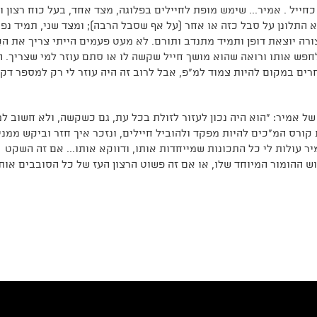
חייל . אמיר... שימש מופת לחיילים בפלוגה, מצד אחד, בעל כוח רצון ו
 התלונן על סבל כזה או אחר (על אף שסבל הרבה); ומצד שני, תמיד נפנ
רה יוצאת דופן ותמיד מתנדב ותורם. לא מעט פעמים הייתי צריך את הקַ
חפש אותו ורואה שהוא מושך חייל שקשה לו או סתם עוזר למי שצריך. ה
ים במקום להיות צמוד למ"פ, אבל לרוב זה היה עוזר לי רק למספר דקו
ל אמיר: "הוא היה נכון לעזור לזולת בכל עת, גם כשקשה, ולא חשוב למ
 קורס המ"כים להיות מפקד ולהוביל חיילים, ונזכר איך חזר וביקש ממני
ר עולות לי כל התכונות שמייחדות אותו, ודווקא אותו... אם זה השקט
וש ההומור המיוחד שלו, או אם זה פשוט הרצון העז של כל הסובבים אות