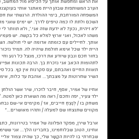
את הראש ומחפשת אותך על הכיסא מול המחשב, שאת
הערב המשותפות שבהן היית מאתגר אותי בעוקצנות
המשפחה המורחבת, בימי ההולדת. הרגשתי את חסרונ
השכם ולתת לו כמה טיפים לדרך. יש ימים שאני מח
'לא זיהית, נכון? לא ידעת שזה אני.', ולא תוותר ל
משהו לאכול, ואני ארוץ למלא כל בקשה. יש פעמי
אותך. לחיילים עם כומתה אדומה יש לי חולשה. הצ
היית ילד שכל אימא חולמת שיהיה לה. תמיד נזכור
בחור חכם ונבון שיודע את דרכו, מנצל כל רגע וחי
לתהומות הכאב אני נזכרת בך. הרבה תכונות אפיינו
תאוות החיים ואהבתם, עם סקרנות אין קץ. בכל סיט
השיר שחרוטות על מצבתך... אוהבת עד כלות, אימא
אחיו של אמיר, אסף, חיבר לזכרו, שיר אשר הולחן 
ילד צעיר, יפה וחכם / ראה מה השארת כאן למטה. / 
משחק בו / לְנַצֵחַ חייבים, אז / מקימים אי-שם נב
מקווים שתנצחו שם למעלה / ותהיו מאושרים..."
ארבל שירן, מפקד הפלוגה של אמיר בטירונות, כתב:
אחינו, הטוב שבלוחמינו, בחברינו הלך... אני ששי
שבחרתי בו להיות הקַשָר שלי, כך שהיה צמוד אל