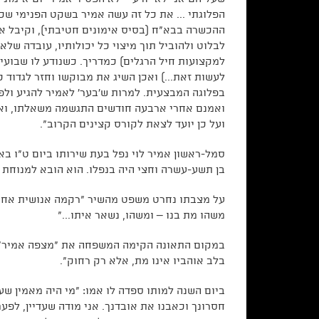
הפלוגתי ... את כל זה עשה אמיר בשקט הפנימי שכל
ההכשרה בבא"ח (בסיס אימונים חטיבתי), וקיבל א
לבלוט ולהוביל תוך מיצוי כל יכולותיו, עובדה של
למקצועות חיל הרגלים) כמדריך. כשנודע לו שבועיי
לעשות זאת...) ואכן השיג את מבוקשו וחזר לגדוד
בפלוגה המבצעית. למרות ש'בער' לאמיר להגיע ולפ
ואמנם אחרי ארבעה חודשים התגשמה משאלתו, ואמ
ועל כן יועד לצאת לקורס קצינים הקרוב".
בן תשע-עשרה וחצי היה בנפלו. הוא הובא למנוחת ע
על מצבתו נחרט משפט מהשיר "רקמה אנושית אחת" 
משהו מת בנו – ומשהו, נשאר איתו..."
במקום התאונה הקימה המשפחה את "מצפה אמיר" לז
בלב אוהביו אינו מת, אלא רק רחוק".
ביום השנה למותו ספדה לו אמו: "מי היה מאמין שע
חסרונך וכאבנו את אובדנך. אני מודה שעדיין, לפע