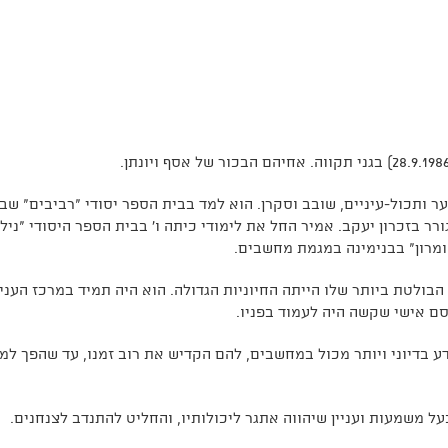
ער ותכול-עיניים, שובב וסקרן. הוא למד בבית הספר יסודי "רביבים" שבג
1 עברה משפחתו להתגורר בזכרון יעקב. אמיר החל את לימודי כיתה ו' בבית הספר היסודי "ניל
ומרון" בבנימינה במגמת מחשבים.
בולטת ביותר שלו הייתה החיוניות הגדולה. הוא היה תמיד במרכז העניי
סם אישי שקשה היה לעמוד בפניו.
דע בדיוני ויותר מכול במחשבים, להם הקדיש את רוב זמנו, עד שהפך למ
על משמעות ועניין שיהווה אתגר ליכולותיו, והחליט להתנדב לצנחנים.