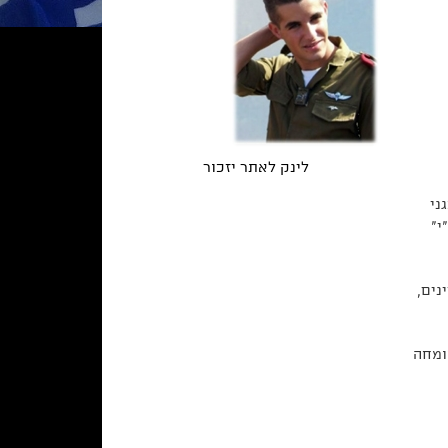
לינק לאתר יזכור
ני
"י"
נים,
ומחה