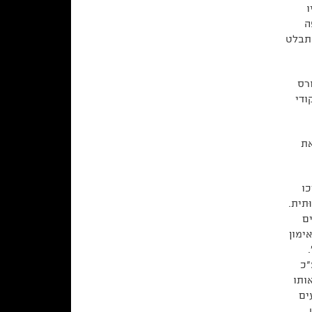
ו
ה
התבלט
רס
ודי
ר לסיים את
כו
תית.
ם
ימון
"כ
ותו
ים