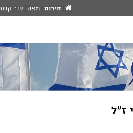
עמוד
חירום
מפה
צור קשר
הבית
 ז"ל