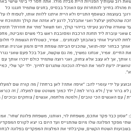
 רוב שעותיך הפנויות היית מבלה מולו. אתה חסר לי בימי שישי באר
 מהולה בחיוך להתחרוֹת עם האוכל בבסיס, בחגים שתמיד חגגנו כל
ך בעוצמה כשאסף התגייס ולא היית איתנו ללוות אותו, לטפוח לו על
כה שהטלפון יצלצל ואני אתבלבל, לרגע לא אזהה את קולך ותתווכח אית
י עד שאודה שלרגע טעיתי בזיהוי קולך, ואז תשאל 'מתי את חוזרת?' תזמין
ם שאני עוברת ליד תחנת הרכבת ומסובבת ראש בלי משים ומביטה, מח
לחת להרעיל אותי באהבתך לצנחנים... אמיר, כשנולדת הגשמת לי חלום,
 אותך כבחור יפה-תואר, שהכניס הביתה שמחת חיים והמון אנרגיה וצחוק
 את החיים. אמיר, אנחנו נמשיך, מה גם שקשה, אבל בכל פעם שאני נגרר
 אותך, אך לא עצב אלא צחוק, ואני רוצה שתמיד כולם יזכרו אותך עם
ואציה ידעת לומר את המילה הנכונה שתגרום לחיוך. ילד יקר שלי, כמי
".
ובוצע על ידי עומרי להב: "איפה אתה? לאן ברחת? / מה קורה שם למעלה?
לא ברור איך / ולא ברור למה / ילד כמוך משוטט שם למעלה. / זה כנראה
חרת / עם האנשים הכי טובים / ולמטה מלחמה, אנשים / צוחקים ובוכים / 
 "אסון כבד פקד אתכם, משפחת לוי, ואותנו, משפחת פלוגת 'שחר'. אמי
משתי מפקד הפלוגה שלו מיום שהתגייס ועד היום בו יצא לקורס המפקדים
יי בשבועות השטח הקשים, שקיבלתי את המלצות המפקדים בפלוגה לבחור