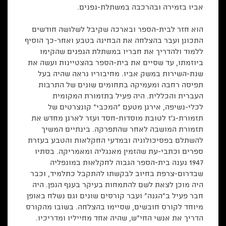
אביו בזמירה ובהרכבה במשתלת-גפנים.
הוא חזר לבית-הספר ובארכה שקיבל לשלושה חודשים
התכונן ועבר בהצלחה את הבחינה בטבע ואחר-כך הוסיף
ללמוד ולהדריך את חבריו במשתלת הגפנים שהקימו
ביוזמתו, עד שסיים את בית-הספר בהצטיינות ועשה את
שנת-השירות במשק אביו. מחיבוריו נראה שהיה בעל
תפיסה רחבה ומעמיקה בתחומים שונים של התרבות
העברית והכללית. היה פעיל בתזמורת המקומית
לכלי-נשיפה, אירגן מטעם "המכבי" קונצרטים של
תזמורת-ג'ז לטובת מוסדות-חסד ועזר לארגן מחדש את
תזמורת המושבה לאחר שהתפרקה. בינתיים המשיך
להשתלם בפסיכולוגיה ובמדעי החקלאות והטבע בעזרת
ספרים וכתבי-עת שהזמין מאנגליה ומאמריקה. בסתיו
1947 נענה בית-הספר הגבוה לחקלאות במונפליה
שבדרום-צרפת בחיוב לבקשתו להתקבל כתלמיד, וכבר
היה מוכן לצאת לשם להתמחות בעיקר בענף הגפן. היה
חבר פעיל ב"הגנה" ועבר קורסים שונים וגם נשלח באופן
מיוחד לקורס חובשים, שסיימו בהצלחה. בשובו מהקורס
הדריך את אנשי החי"ש, שהיה אחד מחייליו ומדריכיו.