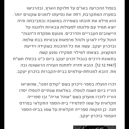
בנפול ההכרעה באו"ם על חלוקת הארץ, ובהרגישו
בסערה המתקרבת, דחה את נסיעתו לזמנים שקטים יותר.
הוא מילא את חובתו בשמירה במושבה ובסביבתה והיה
יוצא תמיד עם פלוגתו לפעולות צבאיות ולהגנה על
היישובים העבריים והדרכים. מטעם מפקדת ה"הגנה"
הוטל עליו לארגן ולנהל מרפאות צבאיות בבת שלמה
ובזכרון יעקב. עשה את כל ההכנות בשקידה וידיעת
המקצוע. בצאתו למילוי תפקידו נפגע קשה
בתאונת-דרכים בגבול זכרון יעקב ביום כ"ט בכסלו תש"ח
(12.12.1947). הובא חזרה לתחנת העזרה הראשונה ובה
מת. הובא למנוחת-עולמים בבית-הקברות בזכרון יעקב.
זכרו הועלה בספר-זיכרון בשם "קודם זמנו", שהוציאו
הוריו ביום השנה לנופלו. במלאות שנתיים לנופלו יסדו
הוריו לזכרו מועדון בשם "אוהל אריה" ובו ספרייה
חקלאית על שמו לתלמידי בית-הספר החקלאי בפרדס
חנה. כן הוקמה ספרייה חקלאית על שמו בבית-הספר
העממי בזכרון יעקב.