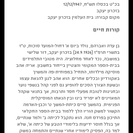
בכ"ט בכסלו תש"ח, 12/12/1947
בזכרון יעקב
מקום קבורה: בית העלמין בזכרון יעקב
קורות חיים
בן עדה ואברהם, נולד ביום א' דחול-המועד סוכות, ט"ז
בתשרי תרפ"ז (24.9.1926) בזכרון יעקב, דור שלישי
במושבה, נכד לאחד מחלוציה. היה מטובי התלמידים
בבית-הספר המקומי והצטיין בייחוד בחשבון. אריה אהב
מוסיקה מילדותו, התחיל במפוחית-פה והמשיך
באקורדיון ובכלים אחרים. הוא אהב לנגן להנאת עצמו
ובשעת הצורך הסכים להופיע גם לפני קהל בנשפי נוער
ובחגיגות לטובת מפעלי חסד ותרבות, אך בתנאי שקהל
המאזינים לא יפריד בינו ובין הנאתו המוסיקלית
הפנימית. בהמשך סיים כיתת-המשך ט' וכבן-האדמה
הקשור למשק הוריו הלך ללמוד בבית-הספר החקלאי
התיכון בפרדס חנה. הוא נתקבל לכיתה ב' ולמד שנתיים,
אך בגלל חוסר ידיעות בלימודי הטבע של כיתה א', שלא
למד בה, הפסיק לימודיו אחרי שנתיים והתמחה במשק