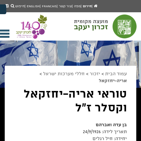
יפוש
חיפוש
עמוד
לעמ
חירום
מפה
צור קשר
Francais
English
חיפוש
מעבר לתוכן העמוד
הבית
הפיי
מעבר לתפריט ראשי
של
הגדל גודל פונט
מוע
זכרו
הקטן גודל פונט
יעק
מצב ניגודיות גבוהה
פתי
מצב ניגודיות נמוכה
תפר
הצג קישורים
הצהרת נגישות
ניי
עמוד הבית
>
יזכור
>
חללי מערכות ישראל
>
אריה-יחזקאל
טוראי אריה-יחזקאל
וקסלר ז"ל
בן עדה ואברהם
תאריך לידה: 24/9/1926
יחידה:
חיל רגלים