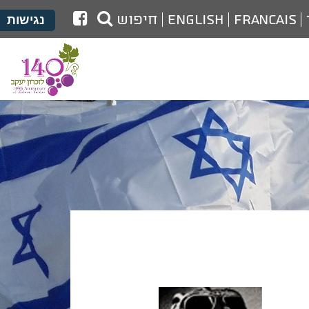
לעמוד
Francais
English
חיפוש
נגישות
הפייסבוק
של
מועצת
זכרון
יעקב