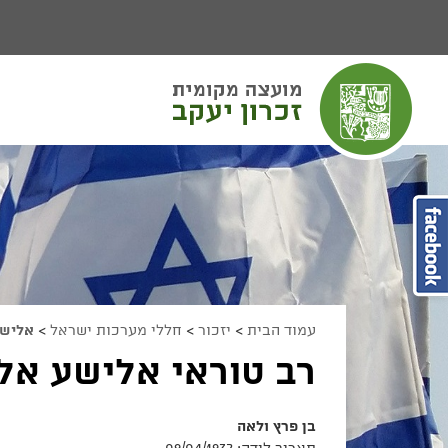
יפוש
חיפוש
מעבר לתוכן העמוד
מעבר לתפריט ראשי
הגדל גודל פונט
הקטן גודל פונט
מצב ניגודיות גבוהה
מצב ניגודיות נמוכה
הצג קישורים
הצהרת נגישות
עמוד הבית
>
יזכור
>
חללי מערכות ישראל
>
אליש
רב טוראי אלישע אלו
בן פרץ ולאה