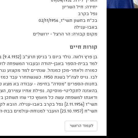
תאריך לידה: 09/04/1932
יחידה:
חיל השריון
נפל בקרב
בכ"ח בחשון תשי"ז, 02/11/1956
באבו-עגילה
מקום קבורה: הר הרצל - ירושלים
קורות חיים
למד בבית-הספר באבן-יהודה ובעבור המשפחה לזכרו
כמורה ולאחר-מכן כמנהל. שנתיים למד מקצוע נגר
לבו. גויס לצה"ל בשנת 1950.
בחנות-הספרים "מסדה" בחיפה - עבודה בא מצא סיפ
ודאגתו למשפחה עשה כל מאמץ כדי שזו תשתכן בחיפ
תשי"ז (2.11.1956) נפל בקרב באבו-עגי
תשי"ח (23.10.1957) הועבר למנוחת-עולמים בבת-הקברות הצבאי שעל הר-הרצל בירושלים.
לעמוד הראשי