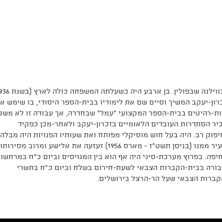
ן-יעקב המשיך וסיים שם את לימודיו בבית-הספר היסודי, בו שימש אב
ות-רהיטים בבית-הספר המקצועי "עמל" שבחדרה, אך עבודה זו לא משכ
 כשנשתחרר עבד כמזכיר הסתדרות העובדים הלאומיים בזכרון-יעקב ולאחר-מכן כפקיד
וק רב. היה בעל חוש מוסיקלי מפותח ואת שעותיו הפנויות היה מבלה
בהאזנה לתקליטי-מוסיקה. נפילת אחיו עמירם, הצעיר ממנו (בניסן תשט"ז - מארס 1956) זעזעה את אלישע ומרוב מסירותו
ה. בפרוץ מערכת-סיני היה אף הוא בין המגויסים וביום כ"ח במרחשון
לה. הובא לקבורה בבית-הקברות הצבאי לשעת-חירום בשלח וביום כ"ח בתשרי