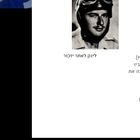
לינק לאתר יזכור
בן פרץ ולאה. נולד ביום ג' בניסן תרצ"ב (9.4.1932) בווילנה שבפולין. בן ארבע היה כשעלתה המשפחה כולה לארץ (בשנת 1936).
יו
ה את