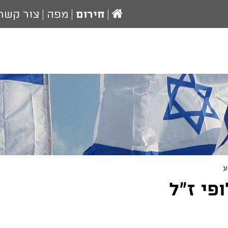
עמוד
חירום
מפה
צור קשר
הבית
ע
פי ז"ל