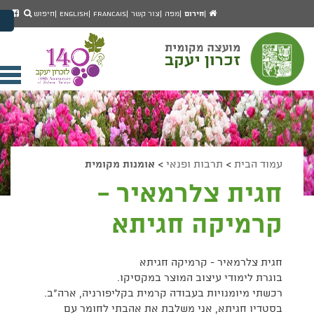
יפוש
חיפוש
עמוד
לעמ
חירום
מפה
צור קשר
Francais
English
חיפוש
מעבר לתוכן העמוד
הבית
הפיי
מעבר לתפריט ראשי
של
הגדל גודל פונט
מוע
זכרו
הקטן גודל פונט
יעק
מצב ניגודיות גבוהה
פתי
מצב ניגודיות נמוכה
תפר
הצג קישורים
הצהרת נגישות
ניי
עמוד הבית
>
תרבות ופנאי
>
אומנות מקומית
חגית צלרמאיר -
קרמיקה חגיתא
חגית צלרמאיר - קרמיקה חגיתא
בוגרת לימודי עיצוב המוצר במקסיקו.
רכשתי מיומנויות בעבודה קרמית בקליפורניה, ארה“ב.
בסטדיו חגיתא, אני משלבת את אהבתי לחומר עם