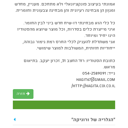
אמונתי בעיצוב פונקציונאלי ולא מתחכם. מעניין, מחדש
ומגוֶון הן מבחינה רעיונית והן מבחינה צבעונית וחומרית.
כל כלי הוא מבחינתי דו-שיח חדש ביני לבין החומר.
איני מייצרת כלים בסדרות, וכל מוצר שיוצא מהסטודיו
הינו יחיד ומיוחד.
אני משתדלת להעניק לכלי החרס רמת גימור גבוהה,
ייחודיות חזותית, המשולבות למוצר שימושי.
כתובת הסטודיו: רח' החצב 31, זכרון יעקב. בתיאום
מראש.
נייד: 054-2589091
hagit67@gmail.com
http://hagita.coi.co.il/
חזרה
"הגלריה של ורוניקה"