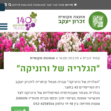
יפוש
חיפוש
עמוד
לעמ
חירום
מפה
צור קשר
Francais
English
חיפוש
מעבר לתוכן העמוד
הבית
הפיי
מעבר לתפריט ראשי
של
הגדל גודל פונט
מוע
זכרו
הקטן גודל פונט
יעק
מצב ניגודיות גבוהה
פתי
מצב ניגודיות נמוכה
תפר
הצג קישורים
הצהרת נגישות
ניי
עמוד הבית
>
תרבות ופנאי
>
אומנות מקומית
"הגלריה של ורוניקה"
"הגלריה של ורוניקה" עברה מנמל קיסריה לזכרון יעקב
רח המייסדים 43 בחצר.
בגלריה מבחר מעבודותיה הפיסוליות של ורוניקה לצד
תכשיטי אופנה בציפוי זהב וכסף מבית סטודיו DANON.
שעות פתיחה בין 11-18 טלפון 052-4258506
חזרה